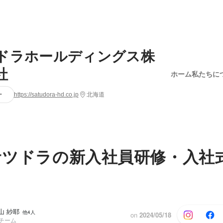
ドラホールディングス株
社
ホーム
私たちに
ー
https://satudora-hd.co.jp
北海道
年サツドラの新入社員研修・入社
小山 紗耶
他4人
on
2024/05/18
用チーム