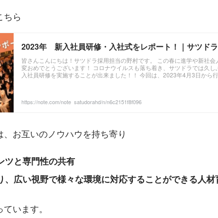
こちら
2023年 新入社員研修・入社式をレポート！｜サツドラH
皆さんこんにちは！サツドラ採用担当の野村です。 この春に進学や新社会
変おめでとうございます！ コロナウイルスも落ち着き、サツドラでは久し
入社員研修を実施することが出来ました！！ 今回は、2023年4月3日から
社式について、それぞれのセクションを担当した米田さん・畑瀨さんとの
いただきます！ ...
https://note.com/note_satudorahd/n/n6c2151f8f096
は、お互いのノウハウを持ち寄り
ンツと専門性の共有
り、広い視野で様々な環境に対応することができる人材
っています。