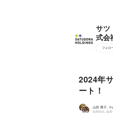
サツ
式会
フォロ
2024
ート！
山田 喬子, 
採用担当, 採