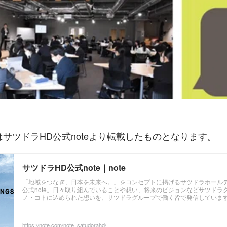
はサツドラHD公式noteより転載したものとなります。
サツドラHD公式note｜note
「地域をつなぎ、日本を未来へ。」をコンセプトに掲げるサツドラホール
公式note。日々取り組んでいることや想い、将来のビジョンなどサツドラ
ノ・コトに込められた想いを、サツドラグループで働く皆で発信していま
https://note.com/note_satudorahd/