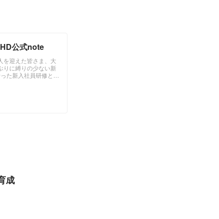
D公式note
人を迎えた皆さま、大
ぶりに縛りの少ない新
行った新入社員研修と入
リレー形式で書かせて
育成