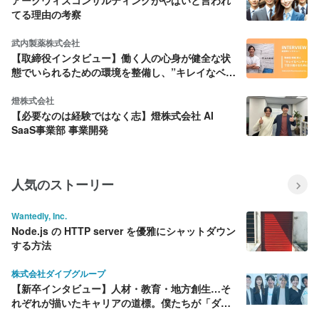
てる理由の考察
武内製薬株式会社
【取締役インタビュー】働く人の心身が健全な状
態でいられるための環境を整備し、”キレイなベン
チャー企業”であり続けたい
燈株式会社
【必要なのは経験ではなく志】燈株式会社 AI
SaaS事業部 事業開発
人気のストーリー
Wantedly, Inc.
Node.js の HTTP server を優雅にシャットダウン
する方法
株式会社ダイブグループ
【新卒インタビュー】人材・教育・地方創生…そ
れぞれが描いたキャリアの道標。僕たちが「ダイ
ブ」を選んだ理由