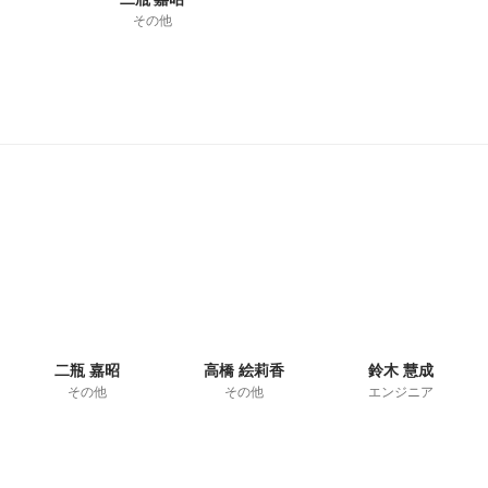
その他
二瓶 嘉昭
高橋 絵莉香
鈴木 慧成
その他
その他
エンジニア