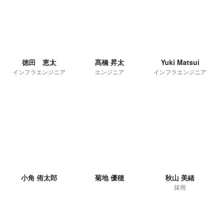
徳田 恵太
髙橋 昇太
Yuki Matsui
インフラエンジニア
エンジニア
インフラエンジニア
小角 侑太郎
菊地 優穂
秋山 美緒
採用