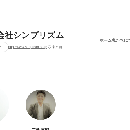
会社シンプリズム
ホーム
私たちに
ー
http://www.simplism.co.jp
東京都
二瓶 嘉昭