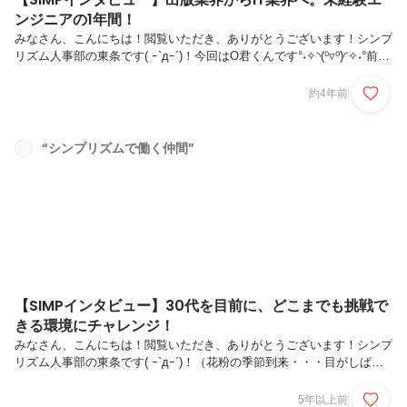
ンジニアの1年間！
みなさん、こんにちは！閲覧いただき、ありがとうございます！シンプ
リズム人事部の東条です( ｰ`дｰ´)！今回はO君くんです°˖✧◝(⁰▿⁰)◜✧˖°前職
は出版社で編集としてコンテンツの企画やディレクションに携わり、昨
年IT業界に飛び込んできました！O君のエンジニアとしての1年をギュ
約4年前
っとまとめましたので、是非ご覧ください！！１、 現在の仕事内容入
社して間もなく一年が経とうとしていますが、要件定義に関わる上流工
程からサーバの構築・運用といった下流の工程まで経験しており、今は
“シンプリズムで働く仲間”
そのちょうど真ん中あたりの詳細設計に関わる案件に携わっています。
会計システム導入に関わったり、5Gのサーバ構築に関わった...
【SIMPインタビュー】30代を目前に、どこまでも挑戦で
きる環境にチャレンジ！
みなさん、こんにちは！閲覧いただき、ありがとうございます！シンプ
リズム人事部の東条です( ｰ`дｰ´)！（花粉の季節到来・・・目がしぱし
ぱします。かゆい。）今回は技術部 サブリーダー北澤雄大さんの紹介
です！！Wantedlyのストーリー写真の表紙を何度か飾っていただいて
5年以上前