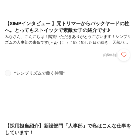
【SIMPインタビュー 】元トリマーからバックヤードの柱
へ。とってもストイックで素敵女子の紹介です♪
みなさん、こんにちは！閲覧いただきありがとうございます！シンプリ
ズムの人事部の東条です( ｰ`дｰ´)！（じめじめした日が続き、天然パー
マ属の私は髪の毛セットに苦戦しています）今回はシンプリズムが誇る
ストイック女子こと・・・【管理部の柱】高橋絵莉香さんの紹介で
約6年前
す！！彼女がシンプリズムを選んだ理由から、彼女ならではの仕事のこ
だわりをお送りします！！本日もお付き合いいただけると幸いです＾＾
↓ではでは～スタート！■陸上に全力投球した学生時代から、長年の夢
“シンプリズムで働く仲間”
トリマーへQ,絵莉香さんのプロフィールを教えてください東京生まれ
東京育ち。中学・高校時代は少しでも風の抵抗をなくす為、髪の毛をバ
リカンで刈るく...
【採用担当紹介】新設部門「人事部」で私はこんな仕事を
しています！