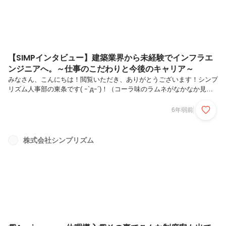
【SIMPインタビュー】建築業界から未経験でインフラエ
ンジニアへ。～仕事のこだわりと今後のキャリア～
みなさん、こんにちは！閲覧いただき、ありがとうございます！シンプ
リズム人事部の東条です( ｰ`дｰ´)！（コーラ味のラムネがなかなか見つ
からず探し回ってます。くやしい。）技術部 サブリーダー徳田恵太さ
んの紹介第二弾です！！！▼第一弾はこちら💁10月23日に行った、オ
6年弱前
ンライン社員総会の総合プロデューサーを務め、見事大成功を収めた徳
田さん👀✨今回はそんな彼ならではのこだわりや、今後の目標をピック
アップ！！↓ではでは！スタート！！■今日より明日、明日より明後日
株式会社シンプリズム
へと日々新たな改善をQ,徳田さん流仕事のこだわりを教えてくださ
い！1ヶ月前、1週間前、1日前の自分と比べて、1つでもできるように
なったこ...