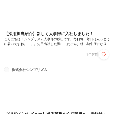
【採用担当紹介】新しく人事部に入社しました！
こんにちは！シンプリズム人事部の秋山です。毎日毎日毎日ほんっとう
に暑いですね。。。。先日出社した際に（たぶん）軽い熱中症になりま
した私です(´・ω・)みなさんも本当に気をつけてくださいね！！水分&
塩分です。さて今回は今更ではありますが、わたくし秋山の自己紹介パ
3年弱前
ートとさせていただきます！秋山ってこんな奴なんだな、と何となくイ
メージを持ってもらえれば幸いです。◆どうも、秋山 美緒（あきやま
みお）です！！東京都日野市（八王子のお隣です）出身の2人姉妹の長
株式会社シンプリズム
女です。でもよく妹と逆に間違われます。姉の威厳はありません。趣味
は旅行（海外＆国内）・お酒を飲むこと。コロナ前は年1で東ヨーロッ
パを攻めてお...
【SIMPインタビュー】出版業界からIT業界へ。未経験エ