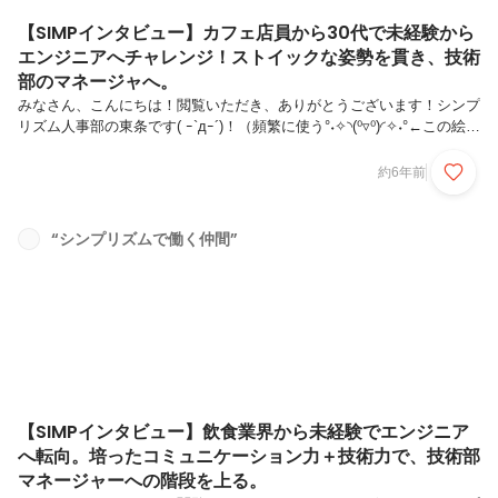
【SIMPインタビュー】カフェ店員から30代で未経験から
エンジニアへチャレンジ！ストイックな姿勢を貫き、技術
部のマネージャへ。
みなさん、こんにちは！閲覧いただき、ありがとうございます！シンプ
リズム人事部の東条です( ｰ`дｰ´)！（頻繁に使う°˖✧◝(⁰▿⁰)◜✧˖°←この絵文
字を社員の子が気に入って登録してくれました、うれしい）今回はシン
プリズム技術部 マネージャー白川 卓磨さんの紹介です！！ 「100点
約6年前
以外は全部0点」という名言を残した、シンプリズムが誇るストイック
男子！！自分の事は滅多に語らない、白川さんの貴重なインタビューを
お届けします！↓ではでは！スタート！！■（自称）ゲームをする為に
“シンプリズムで働く仲間”
仕事をしている系男子Q,白川さんのプロフィールを教えてください。
兵庫県で生まれ、愛知県で育ち、東京都にやってきました。...
【SIMPインタビュー】飲食業界から未経験でエンジニア
へ転向。培ったコミュニケーション力＋技術力で、技術部
マネージャーへの階段を上る。