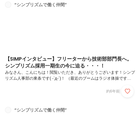
声をお届けします！！∴‥∵‥∴‥∵‥∴‥∴‥Ｙちゃん「リモートワークが増
“シンプリズムで働く仲間”
えたので、調子の悪いマイク付きイヤホンの買い替えを検討してます。
余った分は読みたかった書籍の購入にあてようと思います！」Ｏさん...
【SIMPインタビュー】フリーターから技術部部門長へ。
シンプリズム採用一期生の今に迫る・・・！
みなさん、こんにちは！閲覧いただき、ありがとうございます！シンプ
リズム人事部の東条です( -`д-´)！ （最近のブームはラジオ体操です）
今回はシンプリズム技術部 部門長【技術部の柱】松井 裕輝さんの紹
介です！！実は、シンプリズムが初めて採用を開始した際に、一番最初
約6年前
入社したのが松井さんなのです！シンプリズム純血男子、またの名はお
祭り男。仕事も遊びも全力で、気付いたら松井さんの周りには常に人が
集まっている・・・そんな魅力たっぷりの松井さんをお届けします！本
“シンプリズムで働く仲間”
日もお付き合いいただけると幸いです＾＾↓ではでは！スタート！！■
ギリギリを責め続けた学生時代！Ｑ.松井さんのプロフィール教えてく
ださい。...