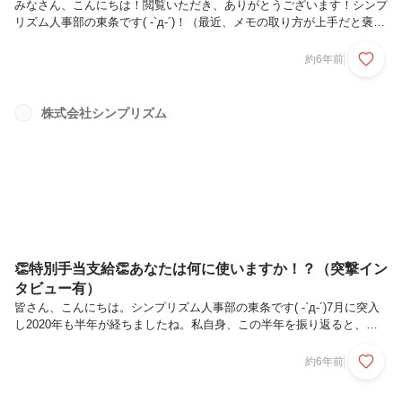
みなさん、こんにちは！閲覧いただき、ありがとうございます！シンプ
リズム人事部の東条です( -`д-´)！（最近、メモの取り方が上手だと褒め
られました、うれしい）今回はシンプリズム技術部 マネージャー鈴木
慧成さんの紹介です！！Wantedlyのストーリーでも度々取り上げさせ
約6年前
てもらっている、鈴木さん。（通称、Tomさん）シンプリズムのオシャ
レ番長、かつ何事もそつなくこなす、器用系男子！！今日はそんなTom
さんの想いに迫ります！今回もお付き合いいただけると幸いです＾＾↓
株式会社シンプリズム
ではでは！スタート！！■趣味が高じて会社イベントを主催！？Q.TOM
さんのプロフィールを教えてください。茨城県かすみがうら市...
👏特別手当支給👏あなたは何に使いますか！？（突撃イン
タビュー有）
皆さん、こんにちは。シンプリズム人事部の東条です( -`д-´)7月に突入
し2020年も半年が経ちましたね。私自身、この半年を振り返ると、新
型コロナウィルスの流行で、かつてないほどの混乱と戸惑いの中で、怒
涛の日々を過ごしたように感じてます。・・・そんな中、シンプリズム
約6年前
では全社員に対して「特別手当」が支給されました！今回は、社員の子
たちに突撃インタビューを実施！「この特別手当、何に使う！？」生の