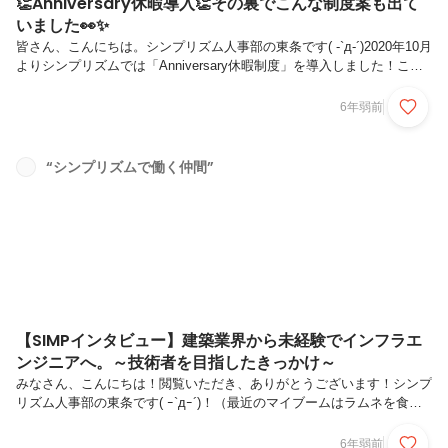
👏Anniversary休暇導入👏その裏でこんな制度案も出て
いました👀✨
皆さん、こんにちは。シンプリズム人事部の東条です( -`д-´)2020年10月
よりシンプリズムでは「Anniversary休暇制度」を導入しました！これ
は、有給休暇とは別に1年に一回、入社月に1日分の有給休暇が付与さ
れる制度です。元々「特別休暇」として1日分の有給休暇を付与しよう
6年弱前
という話題は持ち上がっており「じゃあどんな休暇にしようか？せっか
くであれば社員の皆が欲しい休暇がいいよね」と、一部社員にアンケー
トを実施。その中から選ばれたのが「Anniversary休暇」なのです👀✨
“シンプリズムで働く仲間”
こんな案が挙がっていたという裏話を、一部こっそりとご紹介します(*
´艸`*)∴‥∵‥∴‥∵‥∴‥∴‥・資格取得...
【SIMPインタビュー】建築業界から未経験でインフラエ
ンジニアへ。～技術者を目指したきっかけ～
みなさん、こんにちは！閲覧いただき、ありがとうございます！シンプ
リズム人事部の東条です( ｰ`дｰ´)！（最近のマイブームはラムネを食べ
る事です、おいしい）今回は技術部 サブリーダー徳田恵太さんの紹介
です！！誰に対しても物腰柔らかく、とても丁寧できめ細かな作業をす
6年弱前