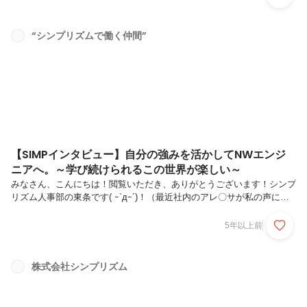
いる、北澤さん。いつも周りの変化をしっかり見つつ、様々フォローを
してくださってます( *˙ω˙*)و ｸﾞｯ!気づいたら北澤さんがやってくれてい
た！なんてことも多々あり、北澤さんの細かい心遣いには驚くこともし
“シンプリズムで働く仲間”
ばしば👀！そんな北澤さんを今回はピックアップ！！■転職を機に、東
北から東京へ！Q,北澤さんのプロフィールを教えてくだ...
【SIMPインタビュー】自分の強みを活かしてNWエンジ
ニアへ。～学び続けられるこの世界が楽しい～
みなさん、こんにちは！閲覧いただき、ありがとうございます！シンプ
リズム人事部の東条です( ｰ`дｰ´)！（最近社内のアレ〇サが私の声に反
応を示さなくなりました、悲しい。）今回は技術部 サブリーダー櫻井
拓哉さんの紹介です！！ 社内でも資格取得率No１！社内PJ「ゼロワ
5年以上前
ン」のリーダを務める櫻井さん！常に冷静沈着、物事を的確かつ正確に
分析👀✨淡々と話していたかと思いきや、たまにみせる笑顔がとてもキ
ュートというギャップ。そんな櫻井さんを今回はピックアップ！！↓で
株式会社シンプリズム
はでは！スタート！！■転職を機に、関西からに東京へ！Q,櫻井さんの
プロフィールを教えてください！奈良県出身です。生まれも育ちも関西
で、中...