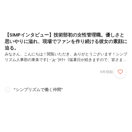
【SIMPインタビュー】技術部初の女性管理職。優しさと
思いやりに溢れ、現場でファンを作り続ける彼女の素顔に
迫る。
みなさん、こんにちは！閲覧いただき、ありがとうございます！シンプ
リズム人事部の東条です( ｰ`дｰ´)ｷﾘｯ（猛暑日が続きますので、皆さま水
分補給をこまめに、熱中症にお気をつけください・・・！）今回はシン
プリズム技術部 サブマネージャー上田 菜月さんの紹介です！！技術
6年弱前
部初の女性管理職。優しく、思いやりにあふれ、これまで数多くのお客
様の心をガッチリ掴んで「上田ファン」を作ってきた彼女！今日はそん
な彼女の魅力に迫ります！↓ではでは！スタート！！■バックパック背
“シンプリズムで働く仲間”
負って、他国の文化を肌で感じた学生時代 Q,上田さんのプロフィール
を教えてください。東京都で生まれ育ちました。学生時代は海外旅行の
ため...