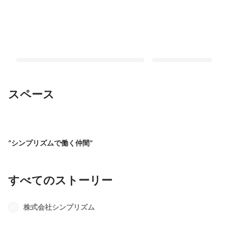
スペース
【採用担当紹介】新しく人事部に入社
【SIMPインタビュー】
しました！
業界へ。未経験エンジ
“シンプリズムで働く仲間”
最新順で表示
最新順で表示
すべてのストーリー
株式会社シンプリズム