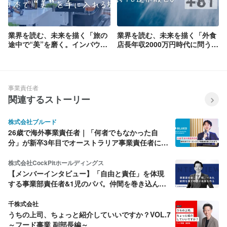
業界を読む、未来を描く「旅の
業界を読む、未来を描く「外食
途中で“美”を磨く。インバウン
店長年収2000万円時代に問う、
ド美容体験が描く新しい訪日旅
小売業店長の未来」
行のカタチ」
事業責任者
関連するストーリー
株式会社ブルード
26歳で海外事業責任者｜「何者でもなかった自
分」が新卒3年目でオーストラリア事業責任者にな
るまで。
株式会社CockPitホールディングス
【メンバーインタビュー】「自由と責任」を体現
する事業部責任者&1児のパパ。仲間を巻き込ん
で、事業を急成長させる挑戦。
千株式会社
うちの上司、ちょっと紹介していいですか？VOL.7
～フード事業 副部長編～