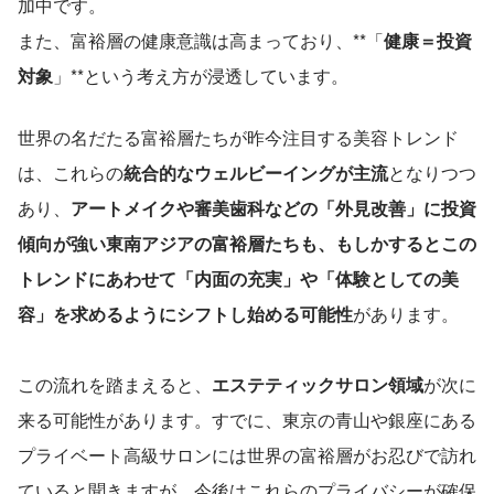
加中です。
また、富裕層の健康意識は高まっており、**「
健康＝投資
対象
」**という考え方が浸透しています。
世界の名だたる富裕層たちが昨今注目する美容トレンド
は、これらの
統合的なウェルビーイングが主流
となりつつ
あり、
アートメイクや審美歯科などの「外見改善」に投資
傾向が強い東南アジアの富裕層たちも、もしかするとこの
トレンドにあわせて「内面の充実」や「体験としての美
容」を求めるようにシフトし始める可能性
があります。
この流れを踏まえると、
エステティックサロン領域
が次に
来る可能性があります。すでに、東京の青山や銀座にある
プライベート高級サロンには世界の富裕層がお忍びで訪れ
ていると聞きますが、今後はこれらのプライバシーが確保