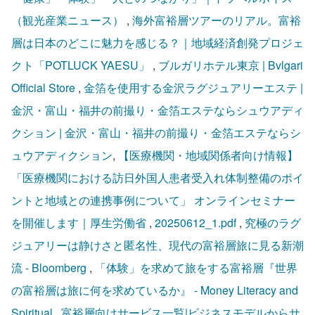
（観光産業ニュース）
 , 
海外富裕層ツアーのリアル。富裕
層は日本のどこに魅力を感じる？｜地域経済創発プロジェ
クト「POTLUCK YAESU」
 , 
ブルガリホテル東京 | Bvlgari 
Official Store
 , 
金箔を使用する金沢ラグジュアリーエステ | 
金沢・富山・福井の前撮り・金箔エステならシュウアディ
クション | 金沢・富山・福井の前撮り・金箔エステならシ
ュウアディクション
, 
【医療機関・地域関係者向け情報】
「医療機関における訪日外国人患者受入れ体制整備のポイ
ントと地域との連携事例について」 オンラインセミナー
を開催します｜厚生労働省
 , 
20250612_1.pdf
 , 
究極のラグ
ジュアリーは静けさと匿名性、現代の富裕層旅に見る新潮
流 - Bloomberg
 , 
「体験」を求めて旅をする富裕層『世界
の富裕層は旅に何を求めているか』 - Money Literacy and 
Spiritual
 , 
富裕層向けサービス一覧|ビジネスモデルからサ