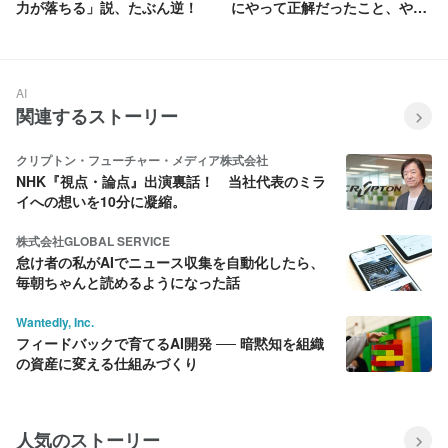
力が落ちる」説、たぶん逆！
にやって正解だったこと、やっ
とけば良かったこと。
AI
関連するストーリー
クリプトン・フューチャー・メディア株式会社
NHK『視点・論点』出演裏話！ 当社代表のミラ
イへの想いを10分に凝縮。
株式会社GLOBAL SERVICE
怠け者の私がAIでニュース収集を自動化したら、
毎朝ちゃんと読めるようになった話
Wantedly, Inc.
フィードバックで育てるAI開発 ── 暗黙知を組織
の資産に変える仕組みづくり
人気のストーリー