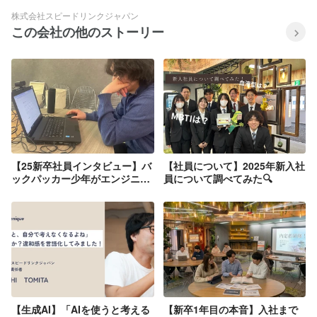
株式会社スピードリンクジャパン
この会社の他のストーリー
【25新卒社員インタビュー】バ
【社員について】2025年新入社
ックパッカー少年がエンジニア
員について調べてみた🔍
に！？未経験から険しい道のり
に迫る
【生成AI】「AIを使うと考える
【新卒1年目の本音】入社まで