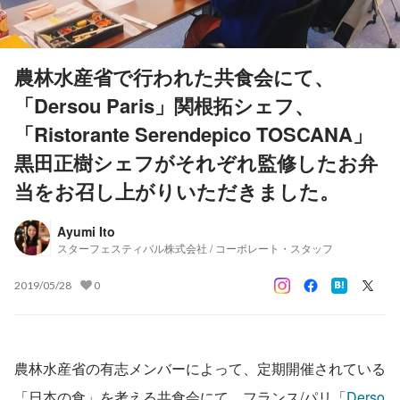
農林水産省で行われた共食会にて、
「Dersou Paris」関根拓シェフ、
「Ristorante Serendepico TOSCANA」
黒田正樹シェフがそれぞれ監修したお弁
当をお召し上がりいただきました。
Ayumi Ito
スターフェスティバル株式会社 / コーポレート・スタッフ
2019/05/28
0
農林水産省の有志メンバーによって、定期開催されている
「日本の食」を考える共食会にて、フランス/パリ「
Derso