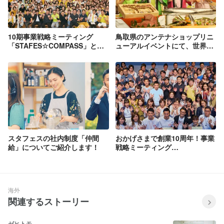
10期事業戦略ミーティング
鳥取県のアンテナショップリニ
「STAFES☆COMPASS」と創
ューアルイベントにて、世界で
業９周年を祝して記念パーティ
最も高額なお弁当に認定された
ー「七夕祭」を開催しました！
29（＝ニク）万円の鳥取和牛弁
当をご紹介いただきました！
スタフェスの社内制度「仲間
おかげさまで創業10周年！事業
給」についてご紹介します！
戦略ミーティング
「STAFES☆COMPASS」およ
び10周年記念を祝う「七夕祭」
を開催しました。
海外
関連するストーリー
ゼヒトモ