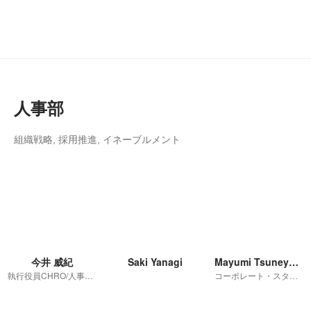
人事部
組織戦略, 採用推進, イネーブルメント
今井 威紀
Saki Yanagi
Mayumi Tsuneyoshi
執行役員CHRO/人事部 部長
コーポレート・スタッフ