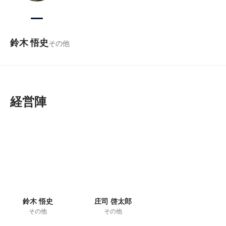
鈴木 悟史
その他
経営陣
鈴木 悟史
庄司 啓太郎
その他
その他