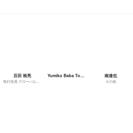
豆田 裕亮
Yumiko Baba Tominaga
南達也
執行役員 グローバル事業部 部長
その他