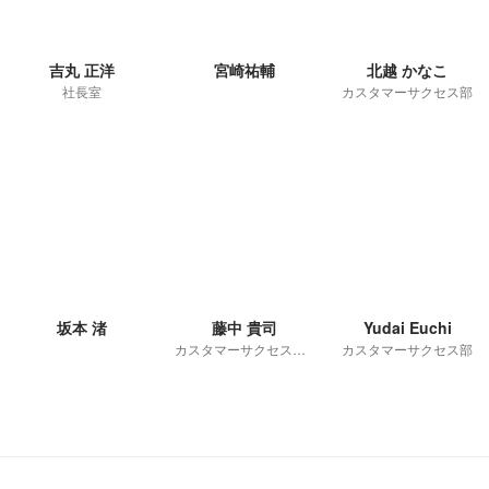
吉丸 正洋
宮崎祐輔
北越 かなこ
社長室
カスタマーサクセス部
坂本 渚
藤中 貴司
Yudai Euchi
カスタマーサクセス部 オンボーディンググループ
カスタマーサクセス部