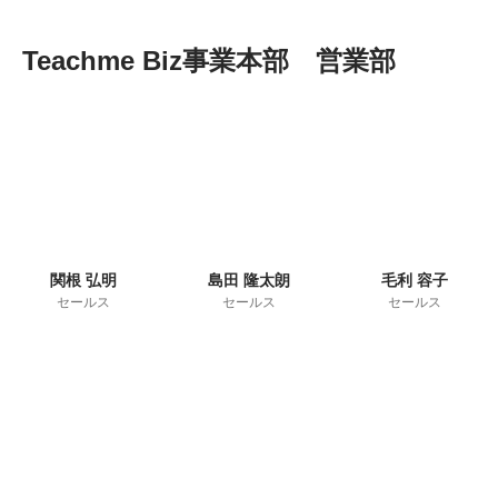
Teachme Biz事業本部　営業部
関根 弘明
島田 隆太朗
毛利 容子
セールス
セールス
セールス