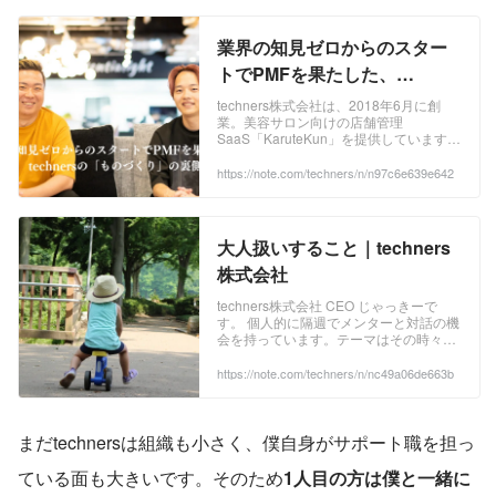
業界の知見ゼロからのスター
トでPMFを果たした、
technersの「ものづくり」の
techners株式会社は、2018年6月に創
業。美容サロン向けの店舗管理
裏側｜techners株式会社
SaaS「KaruteKun」を提供しています。
実は、美容業界については全くの知見が
ない状態でスタートしたtechnersの第一
https://note.com/techners/n/n97c6e639e642
歩。現在、プロダクトはPMFを果たし、
technersは自社でも美容室を運営するま
でに至っていますが、それまでにはどん
な歩みがあったのでしょうか。 ...
大人扱いすること｜techners
株式会社
techners株式会社 CEO じゃっきーで
す。 個人的に隔週でメンターと対話の機
会を持っています。テーマはその時々自
分自身が関心があることですが、彼のこ
れまでの組織開発や人の成長に向き合っ
https://note.com/techners/n/nc49a06de663b
た経験からは学べることがとても多く、
毎回楽しみにしている時間です。 その対
話から「相手を大人扱いする」というこ
とについて、時間をかけて学んでいま
まだtechnersは組織も小さく、僕自身がサポート職を担っ
す。 ...
ている面も大きいです。そのため
1人目の方は僕と一緒に