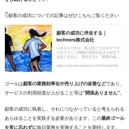
👇顧客の成功についての記事はぜひこちらご覧ください
顧客の成功に伴走する｜
techners株式会社
いきなりですが、個人的に"カスタマーサ
クセス"という職種の表現があまり好きで
はありません。 直訳すると「顧客の成
功」ですが、そもそも顧客の成功は特定
職種が担うことではなく、会社で一丸と
https://note.com/techners/n/nb710e70e675b
なって取り組むべきものです。 顧客の成
功を言い換えれば、エンジニアリングで
もあり、デザインでもあり、ビジネスで
あるとも言えます。 ...
ゴールは
顧客の業務効率化や売り上げの改善など
であり、
サービスの利用頻度が上がること等は
"関係ありません"
。
顧客の成功に執着し、それにつながっていると考えられる
あらゆることを実践する必要があります。この
最終ゴール
を常に忘れずに
毎日業務を実施することを期待します。