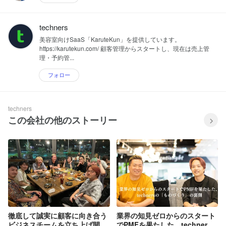
techners
美容室向けSaaS「KaruteKun」を提供しています。
https://karutekun.com/ 顧客管理からスタートし、現在は売上管
理・予約管...
フォロー
techners
この会社の他のストーリー
徹底して誠実に顧客に向き合う
業界の知見ゼロからのスタート
ビジネスチームを立ち上げ開
でPMFを果たした、techners