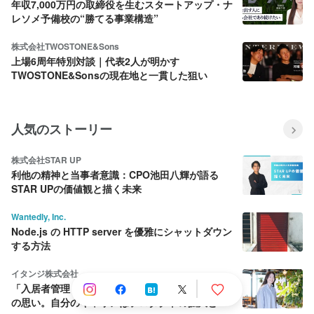
年収7,000万円の取締役を生むスタートアップ・ナ
レソメ予備校の“勝てる事業構造”
株式会社TWOSTONE&Sons
上場6周年特別対談｜代表2人が明かす
TWOSTONE&Sonsの現在地と一貫した狙い
人気のストーリー
株式会社STAR UP
利他の精神と当事者意識：CPO池田八輝が語る
STAR UPの価値観と描く未来
Wantedly, Inc.
Node.js の HTTP server を優雅にシャットダウン
する方法
イタンジ株式会社
「入居者管理くん」PdM、導入企業の課題解決へ
の思い。自分のキャリアはプロダクトの拡大と共