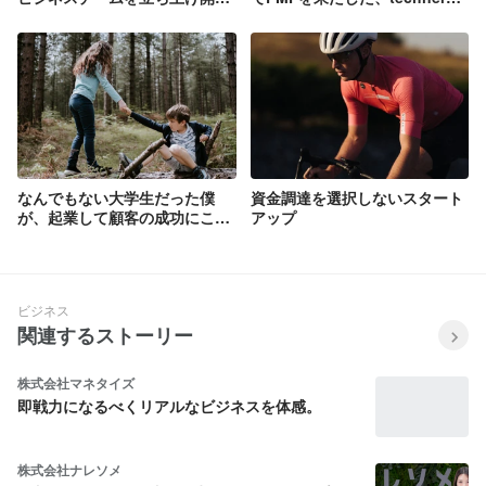
始。CEOと伴走する1人目担当
の「ものづくり」の裏側
者を募集します
なんでもない大学生だった僕
資金調達を選択しないスタート
が、起業して顧客の成功にこだ
アップ
わるようになったワケ
ビジネス
関連するストーリー
株式会社マネタイズ
即戦力になるべくリアルなビジネスを体感。
株式会社ナレソメ