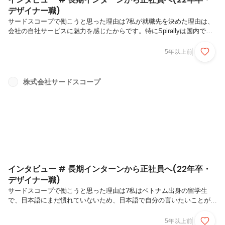
デザイナー職)
サードスコープで働こうと思った理由は?私が就職先を決めた理由は、
会社の自社サービスに魅力を感じたからです。特にSpirallyは国内では
珍しくデザインシステムを提供しているサービスです。業務の中でこの
サービスに対して詳しく触れていくことで、デザインシステムのサービ
5年以上前
スに魅力を感じたので入社を決めました。会社の雰囲気は一言で表現す
ると？「自由度が高い」です。業務に関してはしっかり仕事をすれば自
分に合った働き方ができます。 また、デザイナーでもエンジニア業に
株式会社サードスコープ
興味を持ったらエンジニア業もできるなど、業務内容に関しても自由度
が高く、自分のスキルを伸ばす点においてもとても自由です。会社で好
きだと思う...
インタビュー # 長期インターンから正社員へ(22年卒・
デザイナー職)
サードスコープで働こうと思った理由は?私はベトナム出身の留学生
で、日本語にまだ慣れていないため、日本語で自分の言いたいことが伝
わりにくいこともあります。サードスコープの人たちはそのことも気に
せずに気軽に相談に乗ってくれたり、楽しくお話しできたことが入社を
5年以上前