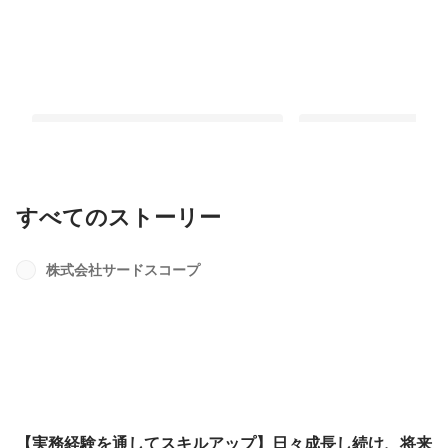
すべてのストーリー
【実務経験を通してスキルアップ】
0からエンジニアへ！
日々成長し続け、将来のキャリアアッ
部生へインタビュー
株式会社サードスコープ
プへ
最新順で表示
最新順で表示
【実務経験を通してスキルアップ】日々成長し続け、将来