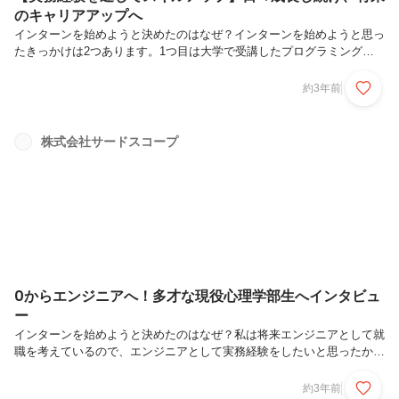
のキャリアアップへ
インターンを始めようと決めたのはなぜ？インターンを始めようと思っ
たきっかけは2つあります。1つ目は大学で受講したプログラミングの
授業が面白く、ITに興味を持ったからです。2つ目はエンジニアとして
就職しようと考えたときに実務経験が必要だと感じたからです。実際の
約3年前
ビジネス現場でどのようにプログラミングが使われているのかを感じて
みたいと思い、インターンを始めました。今やっている仕事内容とやり
がいと大変なことは？デザイナーからもらったアプリのデザインを実際
株式会社サードスコープ
にコードを書きWeb上に反映したり、細かいロジックを作ったりしてい
ます。複雑なロジックを組んでいるとき、入力項目同士の繋がりを定義
したり、複雑な...
0からエンジニアへ！多才な現役心理学部生へインタビュ
ー
インターンを始めようと決めたのはなぜ？私は将来エンジニアとして就
職を考えているので、エンジニアとして実務経験をしたいと思ったから
です。また、エンジニア職での就職は実務経験の有無が重要になると聞
き、インターンを始めました。サードスコープに入社を決めた理由は？
約3年前