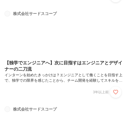
社内の雰囲気の良さや平均年齢の低さ、また採用している技術から判断
し、働きやすい環境が整っていると感じたからです。体験や見学などで
判断したわけではありませんが、HPや求人サイトに載っている写真を
株式会社サードスコープ
みたりイベントの様子が載っている記事を読んだりした時、楽しそうな
社内の雰囲気だと思いました。サードスコープは平均年齢が28歳と低
いため、変な緊張感...
【独学でエンジニアへ】次に目指すはエンジニアとデザイ
ナーの二刀流
インターンを始めたきっかけは？エンジニアとして働くことを目指す上
で、独学での限界を感じたことから、チーム開発を経験してスキルを伸
ばしたいと考えてインターンを始めました。サードスコープに決めた理
由は？会社自体が「教育に力を入れる」ことを掲げているため、学びや
3年以上前
すい環境だと思ったからです。また、学びたい言語や分野に関して希望
すれば学ぶ環境を与えてもらえるという点も魅力に感じました。HPや
求人ページに載っている写真からも分かるように、社員とインターン生
株式会社サードスコープ
の壁がないため会社の雰囲気が良く、働きやすい環境だと思いました。
今やっている仕事内容とやりがいは？今はアプリの開発を行っていま
す。入社した当初は、...