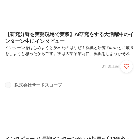
【研究分野を実務現場で実践】AI研究をする大活躍中のイ
ンターン生にインタビュー
インターンをはじめようと決めたのはなぜ？就職と研究のいいとこ取り
をしようと思ったからです。実は大学卒業時に、就職をしようかそれと
も大学院に進学しようか迷っていました。就職すれば早く実務経験が積
めるけれど、院に進学すれば研究と勉強ができる。しかし社会に出たと
3年以上前
きに、本当に自分の学んだ分野が活かせるのかと不安に思う部分があり
ました。そこで、アルバイトの時間をインターンへあてることで大学院
へ進んでも実務経験ができると思い、インターンを始めることに決めま
株式会社サードスコープ
した。サードスコープの長期インターンに参加しようと思った理由は？
サードスコープのサービスSpirallyに魅力を感じたからです。コミュニ
ケーション...
インタビュー # 長期インターンから正社員へ(22年卒・