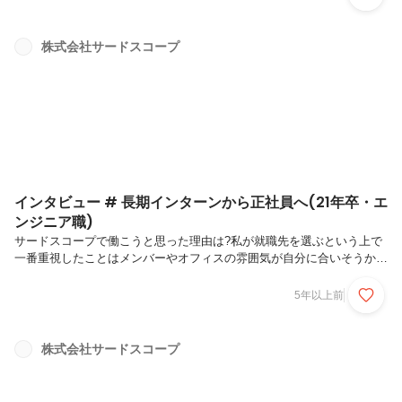
決めた理由です。会社の雰囲気は一言で表現すると？「自由」だと思い
ます。以前、自分でデザインの方向性を決めるという内容の仕事を任せ
ていただきました。その方向性についてどのようにすればいいか上司に
株式会社サードスコープ
相談したときも、デザインの方向性を否定されず、案件の内容を「自
由」に私の考えにあわせて、デザイン作成を手伝っていただきました。
会社で好きだと思うとこ...
インタビュー # 長期インターンから正社員へ(21年卒・エ
ンジニア職)
サードスコープで働こうと思った理由は?私が就職先を選ぶという上で
一番重視したことはメンバーやオフィスの雰囲気が自分に合いそうかと
いうことです。実際にインターンとして勤務しサードスコープの雰囲気
が気に入っていて、このまま卒業後も働きたいと思いました。会社の雰
5年以上前
囲気は一言で表現すると？「自然体でいられる」だと思います。もしく
は「居心地が良い」が良いかなと思います。まだ小規模だからというの
もあるのかもしれませんが、メンバー間の仲が良く肩肘張らずに仕事が
株式会社サードスコープ
できる点が大きな魅力だと思います。会社で好きだと思うところはどこ
ですか？上で雰囲気という点に触れたのでエンジニア的なことについて
言うと、インターン...