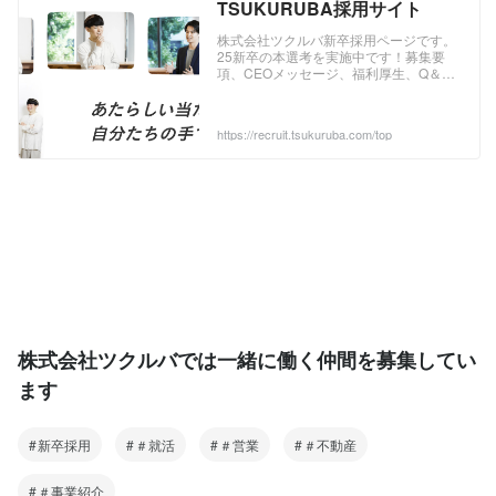
TSUKURUBA採用サイト
株式会社ツクルバ新卒採用ページです。
25新卒の本選考を実施中です！募集要
項、CEOメッセージ、福利厚生、Q＆A
などの情報がご覧いただけます。
https://recruit.tsukuruba.com/top
株式会社ツクルバでは一緒に働く仲間を募集してい
ます
新卒採用
＃就活
＃営業
＃不動産
＃事業紹介