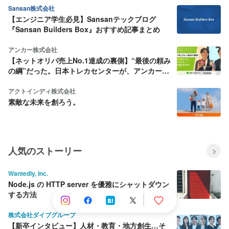
Sansan株式会社
【エンジニア学生必見】Sansanテックブログ
『Sansan Builders Box』おすすめ記事まとめ
アンカー株式会社
【ネットオリパ売上No.1達成の裏側】“最後の頼み
の綱”だった。日本トレカセンターが、アンカーと
駆け抜けた2年半。
アクトインディ株式会社
素敵な未来を創ろう。
人気のストーリー
Wantedly, Inc.
Node.js の HTTP server を優雅にシャットダウン
する方法
株式会社ダイブグループ
【新卒インタビュー】人材・教育・地方創生…そ