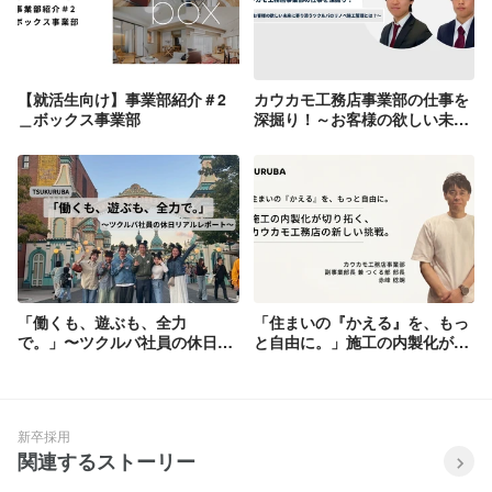
【就活生向け】事業部紹介＃2
カウカモ工務店事業部の仕事を
＿ボックス事業部
深掘り！～お客様の欲しい未来
に寄り添うツクルバのリノベ施
工管理とは？～
「働くも、遊ぶも、全力
「住まいの『かえる』を、もっ
で。」〜ツクルバ社員の休日リ
と自由に。」施工の内製化が切
アルレポート〜
り拓く、カウカモ工務店の新し
い挑戦。
新卒採用
関連するストーリー