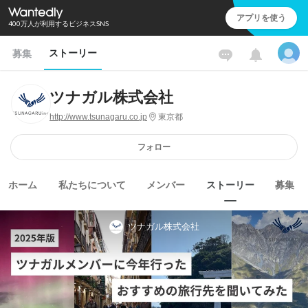
アプリを使う
400万人が利用するビジネスSNS
ストーリー
募集
ツナガル株式会社
http://www.tsunagaru.co.jp
東京都
フォロー
ホーム
私たちについて
メンバー
ストーリー
募集
ツナガル株式会社