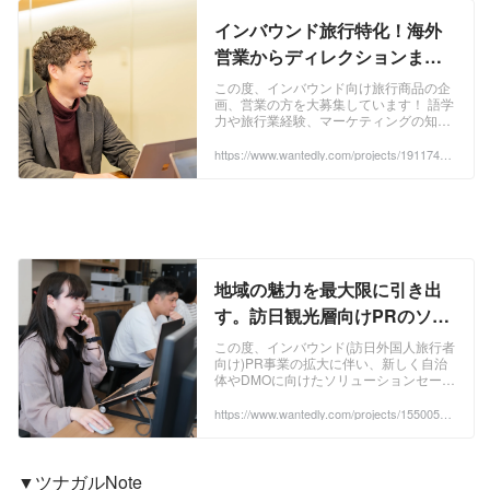
インバウンド旅行特化！海外
営業からディレクションまで
お任せできる方大募集！ - ツナ
この度、インバウンド向け旅行商品の企
画、営業の方を大募集しています！ 語学
ガル株式会社の事業開発の採
力や旅行業経験、マーケティングの知識
用 - Wantedly
を武器に様々な団体旅行商品や...
https://www.wantedly.com/projects/1911740?
post_id=1031535&post_location=in_content
地域の魅力を最大限に引き出
す。訪日観光層向けPRのソリ
ューション営業募集 - ツナガル
この度、インバウンド(訪日外国人旅行者
向け)PR事業の拡大に伴い、新しく自治
株式会社の事業開発の採用 -
体やDMOに向けたソリューションセール
Wantedly
スができる方を募集します...
https://www.wantedly.com/projects/1550058?
post_id=1031535&post_location=in_content
▼ツナガルNote