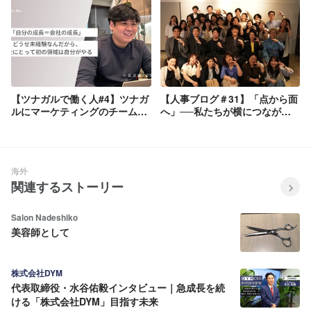
【ツナガルで働く人#4】ツナガ
【人事ブログ＃31】「点から面
ルにマーケティングのチームを
へ」──私たちが横につながり
作れば絶対にもっと強い組織に
始めた話
なる
海外
関連するストーリー
Salon Nadeshiko
美容師として
株式会社DYM
代表取締役・水谷佑毅インタビュー｜急成長を続
ける「株式会社DYM」目指す未来