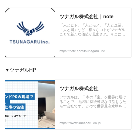
ツナガル株式会社｜note
「人とヒト」「人とモノ」「人と企業」
「人と国」など、様々なコトがツナガル
ことで新たな価値が見出され、そこに感
動が生まれます。 私たちはそんなコミュ
ニケーションの輪を創出することで、真
に充実した社会づくりを目指します。
https://note.com/tsunagaru_inc
▼ツナガルHP
ツナガル株式会社
ツナガルは、 日本の「宝」を世界に届け
ることで、 地域に持続可能な収益をもた
らす会社です。 かつて世界最高水準を誇
った日本の国際競争力は、今や深刻な低
下傾向にあります。 ...
https://www.tsunagaru.co.jp/