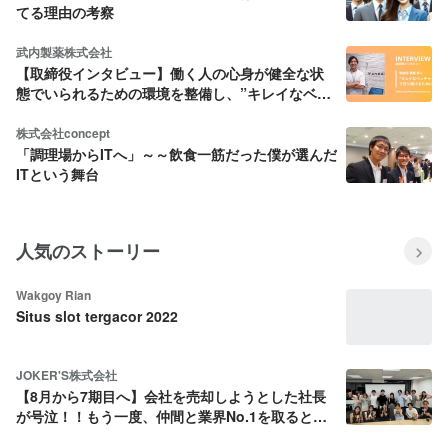
てる理由の考察
武内製薬株式会社
【取締役インタビュー】働く人の心身が健全な状
態でいられるための環境を整備し、”キレイなベン
チャー企業”であり続けたい
株式会社concept
「調理場からITへ」～～飲食一筋だった僕が選んだ
ITという舞台
人気のストーリー
Wakgoy Rian
Situs slot tergacor 2022
JOKER'S株式会社
【8月から7期目へ】会社を売却しようとした社長
が号泣！！もう一度、仲間と業界No.1を取ると決
めた話