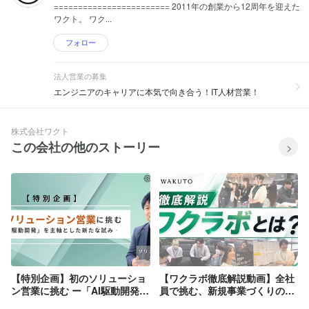
======================== 2011年の創業から12周年を迎えた
ワクト。 ワク...
フォロー
法人営業の募集
エンジニアのキャリアに本気で向き合う！IT人材営業！
株式会社ワクト
この会社の他のストーリー
【特別企画】初のソリューショ
【ワクラボ徹底解説動画】全社
ン営業に挑む ー「AI駆動開発」
員で挑む、新規事業づくりの裏
を主軸として新たな試みー
側