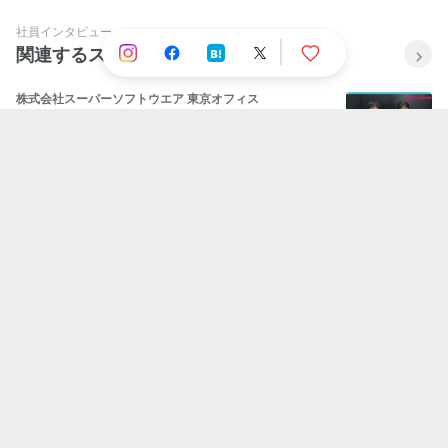
いとは
社員インタビュー
関連するストーリー
株式会社スーパーソフトウエア 東京オフィス
【新卒座談会】新卒営業の本音トーク！就活・研
修・会社のリアル…
株式会社スーパーソフトウエア 東京オフィス
【新卒座談会】未経験エンジニアの研修に密着！
リアルな学びと成長 ～研修編～
株式会社スーパーソフトウエア 東京オフィス
【新卒座談会】未経験エンジニアが入社1カ月で感
じたリアルとは？～社内環境編～
人気のストーリー
株式会社STAR UP
利他の精神と当事者意識：CPO池田八輝が語る