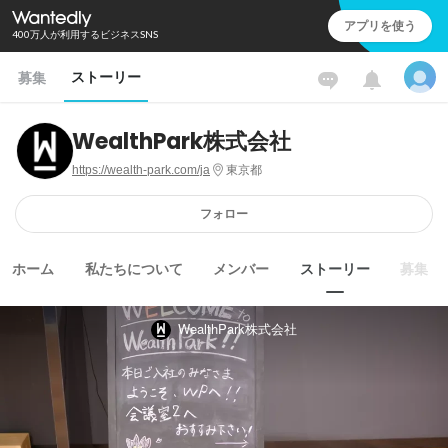
アプリを使う
400万人が利用するビジネスSNS
ストーリー
募集
WealthPark株式会社
https://wealth-park.com/ja
東京都
フォロー
ホーム
私たちについて
メンバー
ストーリー
募集
WealthPark株式会社