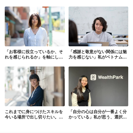
「お客様に役立っているか、そ
「感謝と敬意がない関係には魅
れを感じられるか」を軸にして
力を感じない」私がベトナムで
辿り着いた場所。お客様の喜び
見つけた人生哲学
を見据えてチーム力の向上に邁
と”APPRECIATION AND
進する、カスタマーサクセスマ
RESPECT”
ネージャーの挑戦
これまでに身につけたスキルを
「自分の心は自分が一番よく分
今いる場所で出し切りたい。プ
かっている」私が思う、選択を
ロダクトマネージャー兼コーポ
することの有難みとは
レートエンジニアリングチーム
マネージャーの組織に対する想