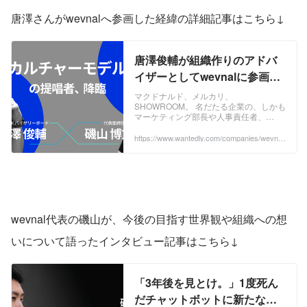
唐澤さんがwevnalへ参画した経緯の詳細記事はこちら↓
唐澤俊輔が組織作りのアドバ
イザーとしてwevnalに参画。
脱・営業組織で目指す、テッ
マクドナルド、メルカリ、
SHOWROOM。 名だたる企業の、しかも
ク組織への変革 | 【連載】ミッ
マーケティング部長や人事責任者、
ション・ビジョン・バリュー
COO（最高執行責任者）といった要職を
歴任してきた、 唐澤 俊輔（からさわ し
https://www.wantedly.com/companies/wevnal/
刷新のキセキ
post_articles/342251
ゅんすけ） さん。 2020年には独立して
Almoha（アルモハ） LLCを創業、また
著書『カルチャーモデル 最高の組織文化
のつくり方』を出版しました。 ...
wevnal代表の磯山が、今後の目指す世界観や組織への想
いについて語ったインタビュー記事はこちら↓
「3年後を見とけ。」1度死ん
だチャットボットに新たな命