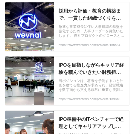
採用から評価・教育の構築ま
で。一貫した組織づくりを推
進する人事リーダー募集 - 株式
急速な事業成長に伴い人事組織の基盤を
強化するため、人事リーダーを募集いた
会社wevnalの法人営業の採用
します。 自社プロダクトのグロースとと
- Wantedly
もに、事業のコアメンバーとな...
https://www.wantedly.com/projects/1555648?
post_id=343869&post_location=in_content
IPOを目指しながらキャリア経
験を積んでいきたい財務担当
者募集！ - 株式会社wevnalの
当ポジションは、将来を予測する力と計
画を建てる推進力が求められ、経営戦略
経理・財務の採用 - Wantedly
を数字面から支える非常に重要な役割と
なります。 財務としての経験は...
https://www.wantedly.com/projects/1398184?
post_id=343869&post_location=in_content
IPO準備中のITベンチャーで経
理としてキャリアアップした
い方！ - 株式会社wevnalの経