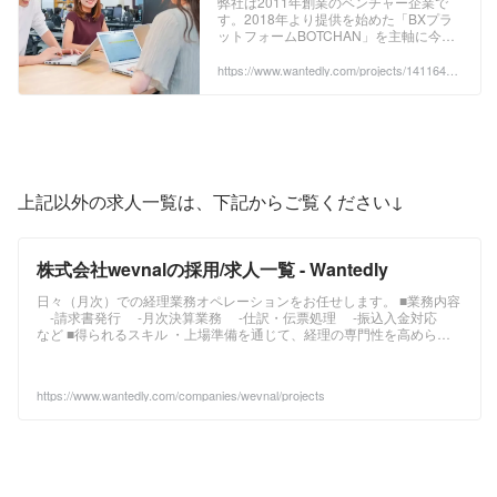
弊社は2011年創業のベンチャー企業で
す。2018年より提供を始めた「BXプラ
理・財務の採用 - Wantedly
ットフォームBOTCHAN」を主軸に今年2
月にはシリーズBで...
https://www.wantedly.com/projects/1411645?
post_id=343869&post_location=in_content
上記以外の求人一覧は、下記からご覧ください↓
株式会社wevnalの採用/求人一覧 - Wantedly
日々（月次）での経理業務オペレーションをお任せします。 ■業務内容
-請求書発行 -月次決算業務 -仕訳・伝票処理 -振込入金対応
など ■得られるスキル ・上場準備を通じて、経理の専門性を高められ
ます！ ・経験豊富な管理部長（公認会計士）と一緒に働きながら学ぶ
機会が得られます ■キャリアステップ ・入社後一定期間はまず経理実
務（請求、費用/支払管理等）に実際に触れていただきながら、実務フ
https://www.wantedly.com/companies/wevnal/projects
ローや会計論点を理解頂きたいと考えています。 ・その後は、経理メ
ンバーのマネジメントをしながら、決算整理や開