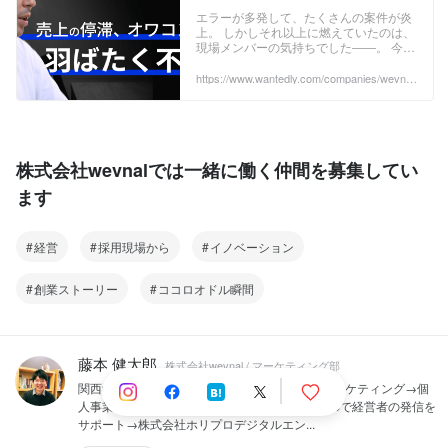
を吹き込む、下克上社長の野
エラーが多発して、たくさんの案件が炎
上。 しかしそれ以上に燃えていたのは、
望 | 【連載】ミッション・ビジ
現場メンバーの気持ちでした――。 今回
ョン・バリュー 刷新のキセキ
インタビューさせてもらったのは、チャ
ットボットサービス 「BOTCHAN（ボッ
https://www.wantedly.com/companies/wevnal/
post_articles/336832
チャン）」を開発する 株式会社wevnal
の代表取締役社長、 磯山 博文（いそや
ま ひろぶみ） 。 創業11期目を迎えるこ
のタイミングで、組織のミッション・ビ
ジョン・バリュー（MVV）を刷新しまし
株式会社wevnalでは一緒に働く仲間を募集してい
た。 ...
ます
経営
採用現場から
イノベーション
創業ストーリー
ココロオドル瞬間
藤本 健太郎
株式会社wevnal / マーケティング部
関西学院大学→株式会社wevnalで採用広報やマーケティング→個
人事業主のライター・編集者→株式会社WORDSで経営者の発信を
サポート→株式会社ホリプロデジタルエン...