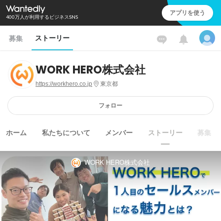
アプリを使う
400万人が利用するビジネスSNS
ストーリー
募集
WORK HERO株式会社
https://workhero.co.jp
東京都
フォロー
ホーム
私たちについて
メンバー
ストーリー
募集
WORK HERO株式会社