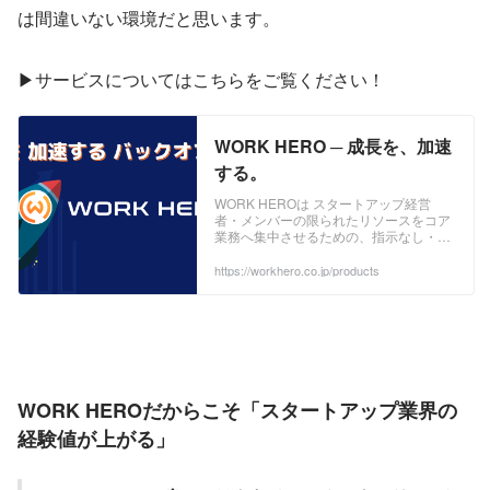
は間違いない環境だと思います。
▶︎サービスについてはこちらをご覧ください！
WORK HERO ─ 成長を、加速
する。
WORK HEROは スタートアップ経営
者・メンバーの限られたリソースをコア
業務へ集中させるための、指示なし・丸
ごと任せるオールインワンのクラウドバ
ックオフィスです。
https://workhero.co.jp/products
WORK HEROだからこそ「スタートアップ業界の
経験値が上がる」