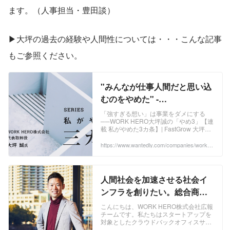
ます。（人事担当・豊田談）
▶︎大坪の過去の経験や人間性については・・・こんな記事
もご参照ください。
"みんなが仕事人間だと思い込
むのをやめた" -
FastGrow「私がやめた三ヵ
「強すぎる想い」は事業をダメにする
──WORK HERO大坪誠の「やめ3」【連
条」にCEO大坪が登場！ |
載 私がやめた3カ条】| FastGrow 大坪氏
WORK HERO株式会社
が持つ起業家精神の根底には、「人類の
進化」に対するただならぬ関心がある。
https://www.wantedly.com/companies/workhe
ro/post_articles/425198
先人たちが積み上げてきた資産のおかげ
で、今の豊かな生活を送れているという
感謝の気持ちだ。 ...
人間社会を加速させる社会イ
ンフラを創りたい。総合商
社、大手医療ベンチャーを経
こんにちは、WORK HERO株式会社広報
チームです。私たちはスタートアップを
てスタートアップを立ち上げ
対象としたクラウドバックオフィスサー
た理由 | WORK HERO株式会
ビス「WORK HERO」を開発していま