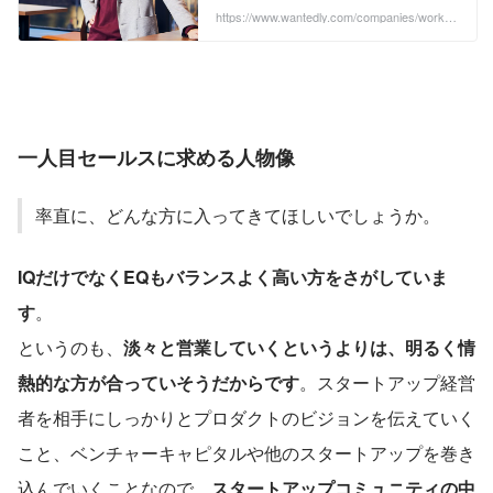
す。 スタートアップ経営者が、向き合う
https://www.wantedly.com/companies/workhe
社
ro/post_articles/388149
べき本質的な業務に集中できる体制作り
を推進し、「すべての人・企業がユニー
クな価値の創造に熱中できる社会」の実
現を目指しております。 この記事では弊
社代表の大坪に、起業の背景やWORK ...
一人目セールスに求める人物像
率直に、どんな方に入ってきてほしいでしょうか。
IQだけでなくEQもバランスよく高い方をさがしていま
す
。
というのも、
淡々と営業していくというよりは、明るく情
熱的な方が合っていそうだからです
。スタートアップ経営
者を相手にしっかりとプロダクトのビジョンを伝えていく
こと、ベンチャーキャピタルや他のスタートアップを巻き
込んでいくことなので、
スタートアップコミュニティの中