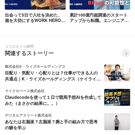
出会って5日で入社を決めた、
累計100億円超調達のスタート
個を大切にするWORK HEROの
アップから転職。エンジニアと
採用プロセス｜アドミニストレ
して感じるWORK HEROと
ーター近藤さん
BPaaSの魅力｜塩浜さん入社イ
ンタビュー
ココロオドル瞬間
関連するストーリー
株式会社K・ライズホールディングス
目配り・気配り・心配りとは？仕事ができる人の
共通点｜K・ライズホールディングス（ケイライ
ズ)
マイクロベース株式会社
Claudecodeを使って１日で競馬予想AIを作成して
みた（まさかの結果に。。）
デジタルアスリート株式会社
あなたは右脳派？左脳派？腕と手の組み方で思考
の癖を学ぶ