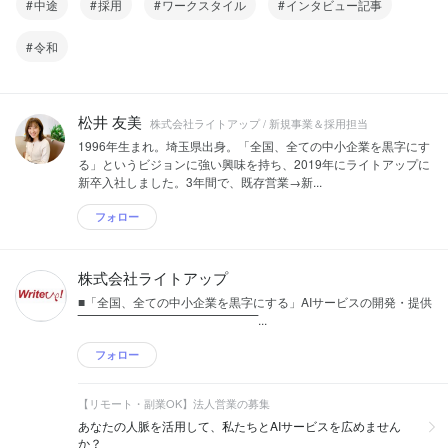
中途
採用
ワークスタイル
インタビュー記事
令和
松井 友美
株式会社ライトアップ / 新規事業＆採用担当
1996年生まれ。埼玉県出身。「全国、全ての中小企業を黒字にす
る」というビジョンに強い興味を持ち、2019年にライトアップに
新卒入社しました。3年間で、既存営業→新...
フォロー
株式会社ライトアップ
■「全国、全ての中小企業を黒字にする」AIサービスの開発・提供
‾‾‾‾‾‾‾‾‾‾‾‾‾‾‾‾‾‾‾‾‾‾‾‾‾‾‾‾‾‾‾‾‾‾‾‾‾‾‾‾‾‾‾‾‾...
フォロー
【リモート・副業OK】法人営業の募集
あなたの人脈を活用して、私たちとAIサービスを広めません
か？