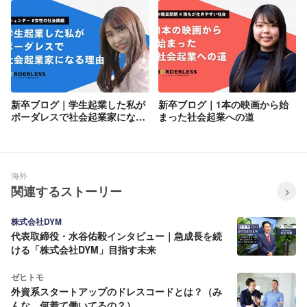
新卒ブログ｜学生起業した私が
新卒ブログ｜1本の映画から始
ボーダレスで社会起業家になる
まった社会起業への道
理由
海外
関連するストーリー
株式会社DYM
代表取締役・水谷佑毅インタビュー｜急成長を続
ける「株式会社DYM」目指す未来
ゼヒトモ
外資系スタートアップのドレスコードとは？（み
んな、何着て働いてるの？）