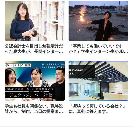
公認会計士を目指し勉強漬けだ
「卒業しても働いていいです
った慶大生が、長期インターン
か？」学生インターン生がJBA
にJBAを選んだ理由
を離れられない理由
学生も社員も関係ない。戦略設
「JBAって何している会社？」
計から、制作、当日の提案ま
に、真剣に答えます。
で、学生が本気になって挑んだ
1か月間のコンペプロジェク
ト。