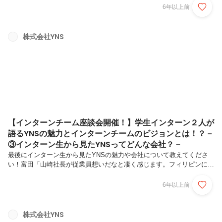
紹介をお願いします。27歳まで音楽（バンド、DJ）をやっていまし
6年以上前
た。もともとバイトぐらいしかやったことなかったんですよね。仕事は
ちゃんとやってなくて…20~23ぐらいかな？一番最初に働いたのはケー
タイと不動産屋が一緒になったような会社でケータイを売ってました。
株式会社YNS
それから、釣りが好きだから釣具屋さんでバイトをし始めました。その
間にパチンコの台の設置とかもしましたね。ーええー！かなりいろんな
経験をされてい...
【インターンチーム座談会開催！】学生インターン２人が
語るYNSの魅力とインターンチームのビジョンとは！？－
③インターン生から見たYNSってどんな会社？－
最後にインターン生から見たYNSの魅力や会社について教えてくださ
い！富田「山崎社長が従業員想いだなと凄く感じます。フィリピンに対
する教育への熱い想いを聞いてますし、社内の見えないことにまで気を
配ろうとしているのも感じるので。あとは人数が少ない分、コミュニケ
6年以上前
ーションの障壁がなく経営陣との距離が凄く近いです。思ったことを社
長にも取締役に言えるし、もともと持っていた会社のイメージ像とはい
い意味で違いました。」丹下「他のベンチャーと比べてもフラットなコ
株式会社YNS
ミュニケーションができると自分も感じています。あとはYNSは教育