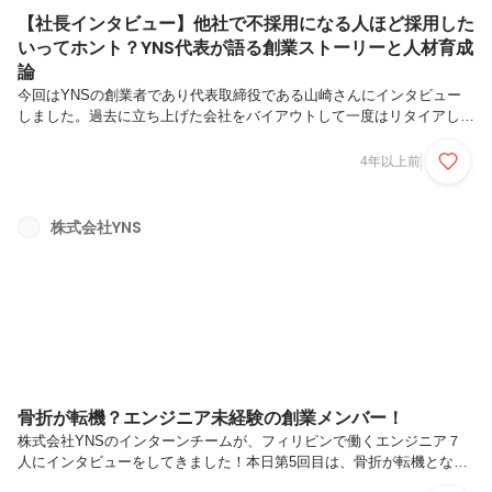
【社長インタビュー】他社で不採用になる人ほど採用した
いってホント？YNS代表が語る創業ストーリーと人材育成
論
今回はYNSの創業者であり代表取締役である山崎さんにインタビュー
しました。過去に立ち上げた会社をバイアウトして一度はリタイアした
山崎さんが、なぜYNSを立ち上げたのか。「他社で不採用になる人ほ
ど育てたい」という噂はどこまで本当なのか。ぜひ記事を最後までお読
4年以上前
みください！■イチから作った会社をヤフーに売却、一度はリタイアし
たものの…――まず山崎さんのキャリアを教えてください。学生時代か
ら数学が得意だったこと、モノ作りが好きだったこと、そして今後ITが
株式会社YNS
重要になる時代が来ると考たため、ITエンジニアになることを中学時代
から決めていました。中学時代から、パソコンを持っている友達の家に
行って触らせて...
骨折が転機？エンジニア未経験の創業メンバー！
株式会社YNSのインターンチームが、フィリピンで働くエンジニア７
人にインタビューをしてきました！本日第5回目は、骨折が転機となっ
たエンジニア未経験の創業メンバー！しょうごさんです！ーまずは自己