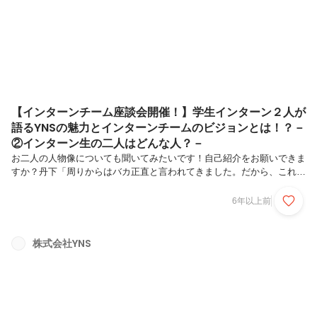
と絶対切り離せないと思っていて、世の中で教育の機会が平等に与えら
れる社会になってほ...
【インターンチーム座談会開催！】学生インターン２人が
語るYNSの魅力とインターンチームのビジョンとは！？－
②インターン生の二人はどんな人？－
お二人の人物像についても聞いてみたいです！自己紹介をお願いできま
すか？丹下「周りからはバカ正直と言われてきました。だから、これま
でも常に学歴を上げてい くことを目指して勉強してきた人で、あれも
これも手を付けるような好奇心が強いタイプではなく何か一つに打ち込
6年以上前
むとずっとそれに向かってしまう性格だと思います。実は、子どものこ
ろは周りの子に比べてあらゆることの成長が圧倒的に遅かったんです。
何度練習しても簡単な漢字が書けなかったり。それでも母親はずっと褒
株式会社YNS
めてくれたので、子供のころはどんなに辛くても周りにバカにされても
笑顔で褒めてくれる母親のためにやる、そんな想いでした。とはいえ、
中高の時は周りと比...