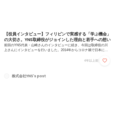
【役員インタビュー】フィリピンで実感する「学ぶ機会」
の大切さ。YNS取締役がジョインした理由と若手への想い
前回のYNS代表・山崎さんのインタビューに続き、今回は取締役の川
上さんにインタビューを行いました。2014年からコロナ禍で日本に戻
るまでフィリピンで働いていた川上さん。どのような経緯でYNSにジ
ョインし、どんな想いでYNSの事業に携わっているのでしょうか？ぜ
4年以上前
ひご一読ください！■上海で新規事業に携わり、身振り手振りで営業
――まず川上さんのキャリアを教えてもらえますか？高専を卒業した
後、系列の技科大に3年次編入したのですが、これからはITスキルと海
株式会社YNS's post
外経験が必要だと漠然と思い、半年で中退し、英語を学ぶInternational
Collegeに通って英語を身につけました。22歳の頃ですね。その...