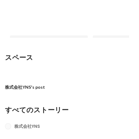
スペース
【役員インタビュー】フィリピンで実
【社長インタビュー】
感する「学ぶ機会」の大切さ。YNS取
なる人ほど採用したい
株式会社YNS's post
締役がジョインした理由と若手への想
YNS代表が語る創業ス
最新順で表示
最新順で表示
い
育成論
すべてのストーリー
株式会社YNS