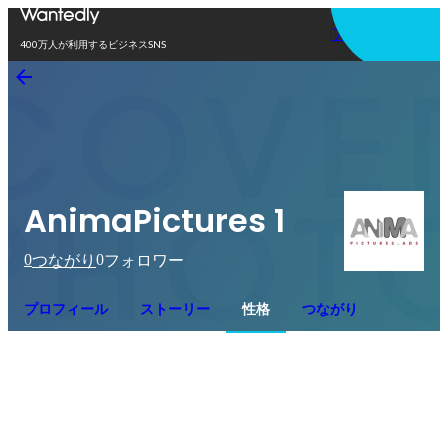
アプリを使う
400万人が利用するビジネスSNS
AnimaPictures 1
0
0
つながり
フォロワー
プロフィール
ストーリー
性格
つながり