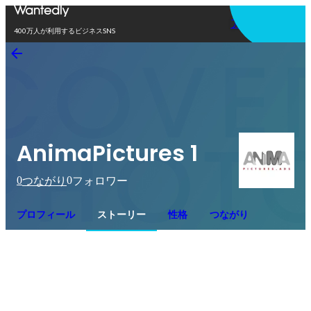
アプリを使う
400万人が利用するビジネスSNS
AnimaPictures 1
0
0
つながり
フォロワー
プロフィール
ストーリー
性格
つながり