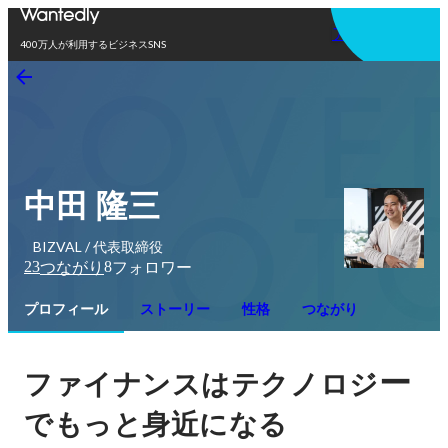
アプリを使う
400万人が利用するビジネスSNS
中田 隆三
BIZVAL / 代表取締役
23
8
つながり
フォロワー
プロフィール
ストーリー
性格
つながり
ー
ファイナンスはテクノロジ
でもっと身近になる