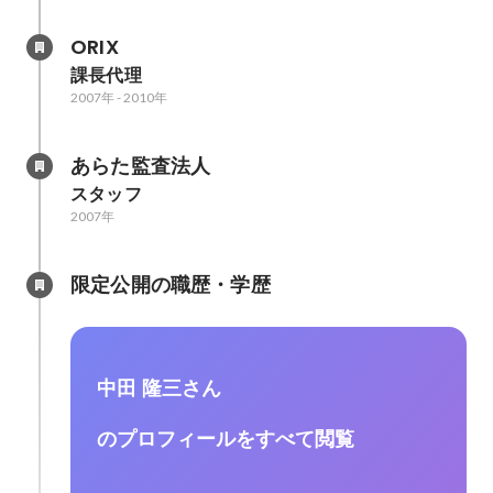
ORIX
課長代理
2007年
-
2010年
あらた監査法人
スタッフ
2007年
限定公開の職歴・学歴
中田 隆三さん
のプロフィールをすべて閲覧