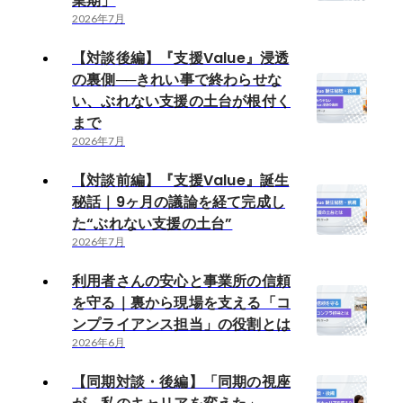
業期」
2026年7月
【対談後編】『支援Value』浸透
の裏側──きれい事で終わらせな
い、ぶれない支援の土台が根付く
まで
2026年7月
【対談前編】『支援Value』誕生
秘話｜9ヶ月の議論を経て完成し
た“ぶれない支援の土台”
2026年7月
利用者さんの安心と事業所の信頼
を守る｜裏から現場を支える「コ
ンプライアンス担当」の役割とは
2026年6月
【同期対談・後編】「同期の視座