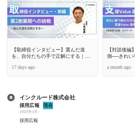
【取締役インタビュー】選んだ道
【対談後編】『
を、自分たちの手で正解にする｜
側──きれい
MHTグループ参画で挑む「第2創業
ない支援の土
17 days ago
a month ago
期」
インクルード株式会社
採用広報
現在
2025年1月
-
採用広報