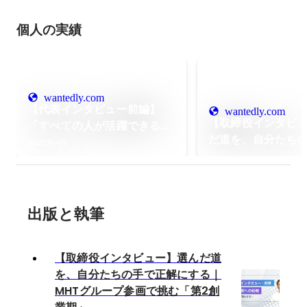
個人の実績
wantedly.com
【代表インタビュー前編】
wantedly.com
【取締役インタビ
「すべての人が活躍できる社
だ道を、自分たち
会を」メイン事業ニューロリ
2025年4月
にする｜MHTグル
ワーク開設の背景
挑む「第2創業期」
出版と執筆
【取締役インタビュー】選んだ道
を、自分たちの手で正解にする｜
MHTグループ参画で挑む「第2創