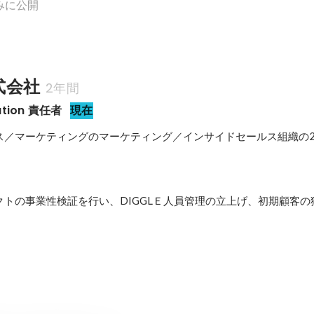
みに公開
株式会社
2年間
ation 責任者
現在
ス／マーケティングのマーケティング／インサイドセールス組織の
トの事業性検証を行い、DIGGLＥ人員管理の立上げ、初期顧客の獲