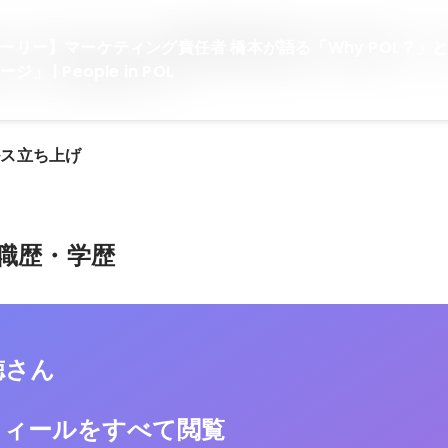
トーリー】マーケティング責任者 橋本が語る「Why POL？」
仲間へのメッセージ」 | People in POL
ルス立ち上げ
職歴・学歴
徳さん
フィールをすべて閲覧