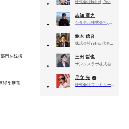
株式会社kubell, People Div
志知 寛之
シタテル株式会社, 経営企画
鈴木 信吾
株式会社retro, 代表取締役
2部門を統括
三田 哲也
サンクスラボ株式会社, 執行役員
足立 光
得を推進

株式会社ファミリーマート, チーフ・マーケティング・オフィサー（CMO）