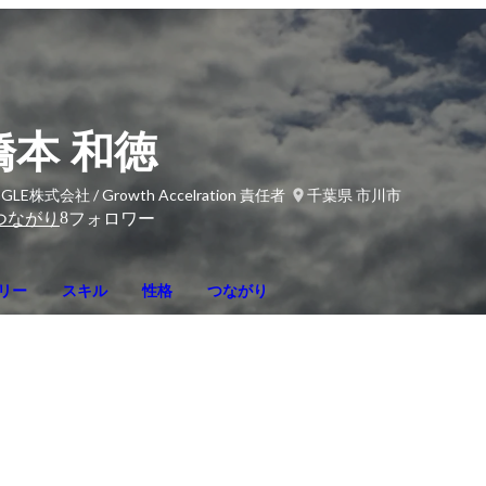
橋本 和徳
GLE株式会社 / Growth Accelration 責任者
千葉県 市川市
8
つながり
フォロワー
リー
スキル
性格
つながり