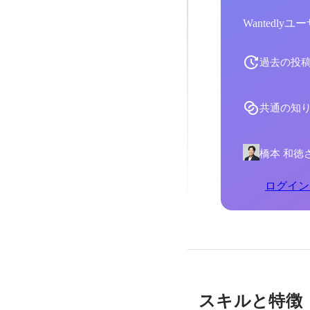
Wantedl
過去の投
共通の知
橋本 和徳
ログイン
スキルと特徴