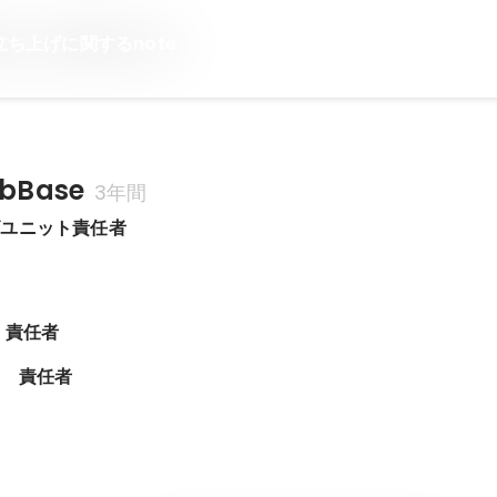
の立ち上げに関するnote
bBase
3年間
ズユニット責任者
 責任者
部　責任者