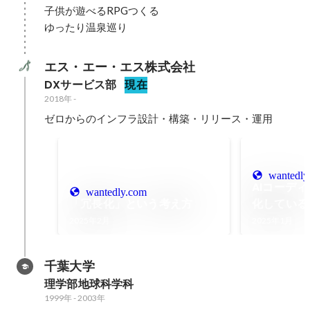
子供が遊べるRPGつくる

ゆったり温泉巡り
エス・エー・エス株式会社
DXサービス部
現在
2018年
-
ゼロからのインフラ設計・構築・リリース・運用
wantedly
AIコーデ
wantedly.com
「冗長化」という考え方
化している
た話
2025年2月
2025年1月
千葉大学
理学部地球科学科
1999年
-
2003年