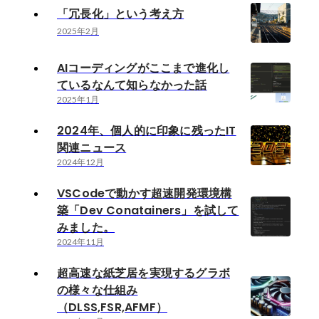
「冗長化」という考え方
2025年2月
AIコーディングがここまで進化し
ているなんて知らなかった話
2025年1月
2024年、個人的に印象に残ったIT
関連ニュース
2024年12月
VSCodeで動かす超速開発環境構
築「Dev Conatainers」を試して
みました。
2024年11月
超高速な紙芝居を実現するグラボ
の様々な仕組み
（DLSS,FSR,AFMF）