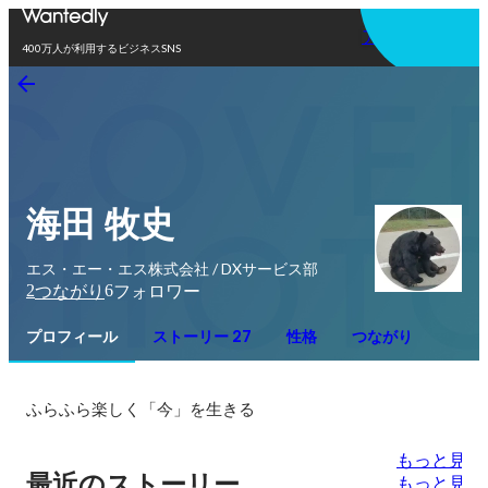
アプリを使う
400万人が利用するビジネスSNS
海田 牧史
エス・エー・エス株式会社 / DXサービス部
2
6
つながり
フォロワー
プロフィール
ストーリー 27
性格
つながり
ふらふら楽しく「今」を生きる
もっと見る
最近のストーリー
もっと見る