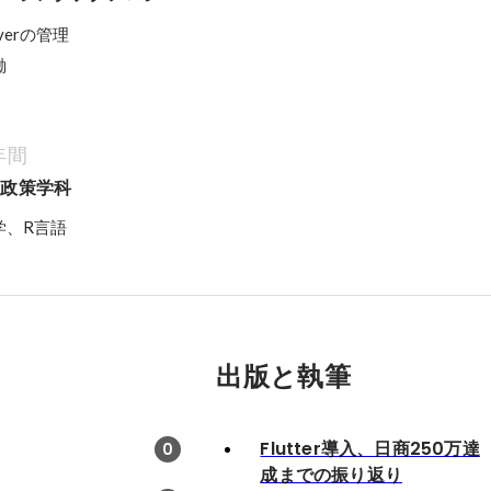
rverの管理

働
年間
合政策学科
学、R言語
出版と執筆
Flutter導入、日商250万達
0
成までの振り返り