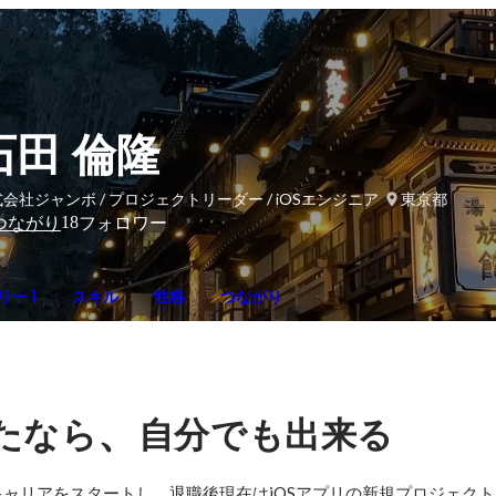
石田 倫隆
会社ジャンボ / プロジェクトリーダー / iOSエンジニア
東京都
18
つながり
フォロワー
ー 1
スキル
性格
つながり
、
たなら
自分でも出来る
ャリアをスタートし、退職後現在はiOSアプリの新規プロジェク