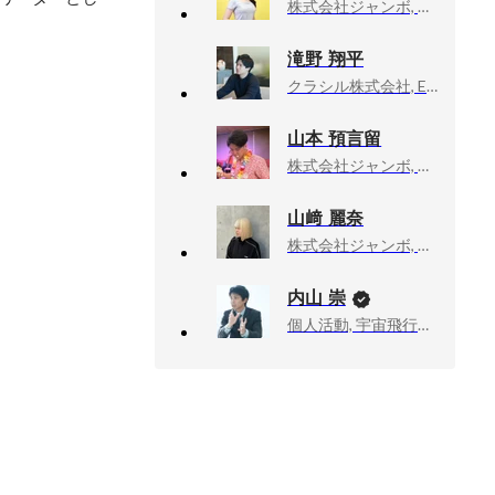
株式会社ジャンボ, HR
滝野 翔平
クラシル株式会社, Engineering Div
山本 預言留
株式会社ジャンボ, チームリーダー
山﨑 麗奈
株式会社ジャンボ, マーケティング
内山 崇
個人活動, 宇宙飛行士挑戦エバンジェリスト