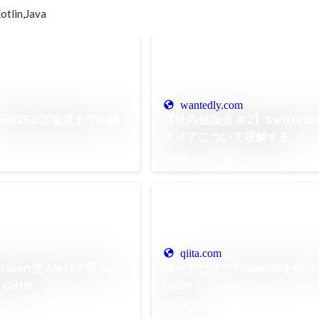
in,Java
wantedly.com
入、日商250万達成までの振
【社内勉強会 #2】SwiftUI
ァイアについて理解する
2024年3月
qiita.com
version別 Alertで困った
コードだけでTinderUIを作っ
Qiita
Qiita
2023年4月