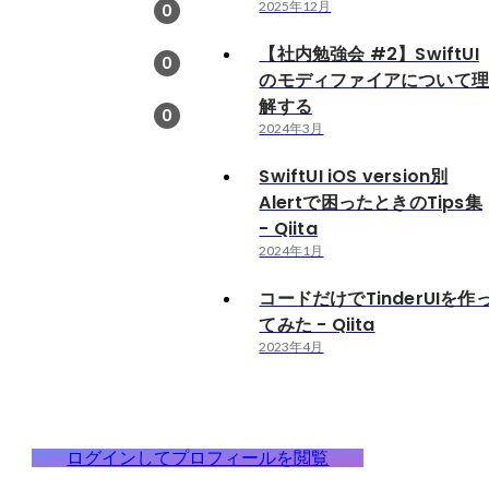
2025年12月
0
【社内勉強会 #2】SwiftUI
0
のモディファイアについて
解する
0
2024年3月
SwiftUI iOS version別
Alertで困ったときのTips集
- Qiita
2024年1月
コードだけでTinderUIを作
てみた - Qiita
2023年4月
ログインしてプロフィールを閲覧