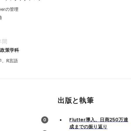
rverの管理

働
年間
合政策学科
学、R言語
出版と執筆
Flutter導入、日商250万達
0
成までの振り返り