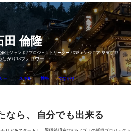
石田 倫隆
会社ジャンボ / プロジェクトリーダー / iOSエンジニア
東京都
18
つながり
フォロワー
ー 1
スキル
性格
つながり
、
たなら
自分でも出来る
ャリアをスタートし、退職後現在はiOSアプリの新規プロジェク