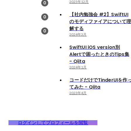
2025年12月
0
【社内勉強会 #2】SwiftUI
0
のモディファイアについて
解する
0
2024年3月
SwiftUI iOS version別
Alertで困ったときのTips集
- Qiita
2024年1月
コードだけでTinderUIを作
てみた - Qiita
2023年4月
ログインしてプロフィールを閲覧