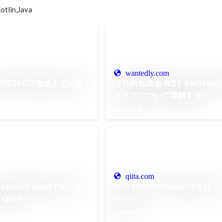
in,Java
wantedly.com
入、日商250万達成までの振
【社内勉強会 #2】SwiftUI
ァイアについて理解する
2024年3月
qiita.com
version別 Alertで困った
コードだけでTinderUIを作っ
Qiita
Qiita
2023年4月