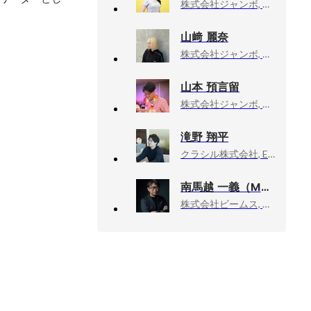
株式会社ジャンボ, HR
山﨑 麗奈
株式会社ジャンボ, マーケティング
山本 預言留
株式会社ジャンボ, チームリーダー
滝野 翔平
クラシル株式会社, Engineering Div
南馬越 一義（MAGO）
株式会社ビームス, ディレクターズルーム エグゼクティブディレクター