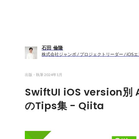
石田 倫隆
株式会社ジャンボ / プロジェクトリーダー / iOS
出版・執筆
2024年1月
SwiftUI iOS versio
のTips集 - Qiita