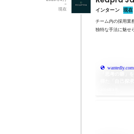
-
現在
インターン
現在
チーム内の採用業務
独特な手法に魅せ
wantedly.com
「思考の癖」を
得た「自己探
2026年3月