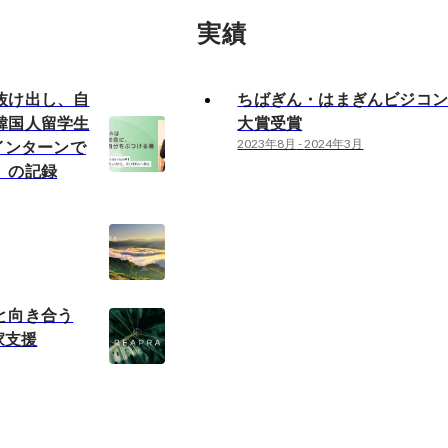
実績
抜け出し、自
ちばぎん・はまぎんビジコン2
韓国人留学生
大賞受賞
のインターンで
2023年8月
-
2024年3月
」の記録
と向き合う
家支援