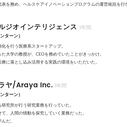
代表を務め、ヘルスケアイノベーションプログラムの運営統括を行
ルジオインテリジェンス
1年間
インターン）
動化を行う医療系スタートアップ。

た大学の教授が、CEOを務めていたことがきっかけ。

を医療に落とし込み活用する実践の環境をいただいた。
/Araya Inc.
1年間
インターン）
る研究所が行う研究業務を行っていた。

せて、人間の情動を探究していく業務だった。

学んだ。