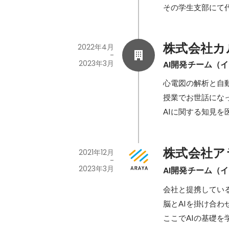
その学生支部にて
株式会社カ
2022年4月
-
2023年3月
AI開発チーム（
心電図の解析と自
授業でお世話になっ
AIに関する知見
株式会社アラヤ
2021年12月
-
2023年3月
AI開発チーム（
会社と提携してい
脳とAIを掛け合わ
ここでAIの基礎を