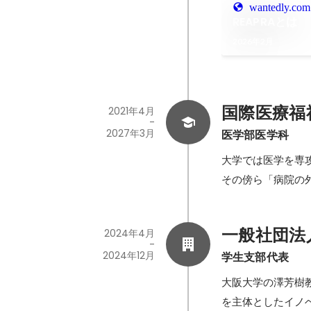
wantedly.com
REAPRAとは
2026年2月
国際医療福
2021年4月
-
2027年3月
医学部医学科
大学では医学を専攻
一般社団法人
2024年4月
-
2024年12月
学生支部代表
大阪大学の澤芳樹
を主体としたイノ