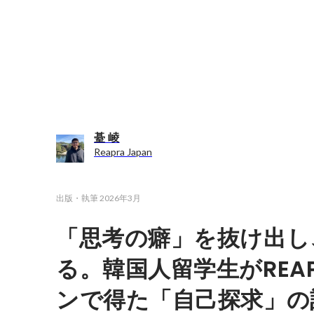
䑓 崚
Reapra Japan
出版・執筆
2026年3月
「思考の癖」を抜け出し
る。韓国人留学生がREA
ンで得た「自己探求」の