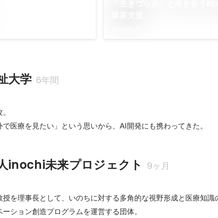
「生きづらさ」と向き合うREA
業家支援
2026年2月
祉大学
6年間
。

inochi未来プロジェクト
9ヶ月
教授を理事長として、いのちに対する多角的な視野形成と医療知識
ベーション創造プログラムを運営する団体。
