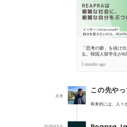
「思考の癖」を抜け出
る。韓国人留学生がRE
ンで得た「自己探求」
5 months ago
この先やっ
未来
Reapra J
2025年5月