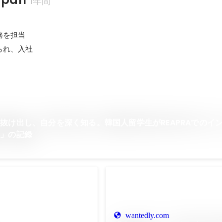
1年間
を担当

られ、入社
抜け出し、自分を深く知る。韓国人留学生がREAPRAでのイ
求」の記録
wantedly.com