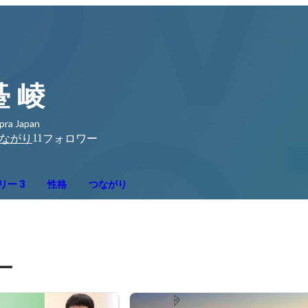
䑓 崚
pra Japan
11
ながり
フォロワー
リー 3
性格
つながり
ー