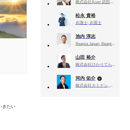
株式会社A.ver 武田塾, 本部教務
松永 貴裕
弁護士, 弁護士
池内 淳志
Reapra Japan, Reapra Japan
山田 裕介
株式会社ひかりてらす, 代表取締役
河内 佑介
株式会社カミナシ, 取締役COO