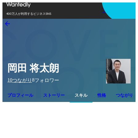
アプリを使う
400万人が利用するビジネスSNS
岡田 将太朗
10
8
つながり
フォロワー
プロフィール
ストーリー
スキル
性格
つながり