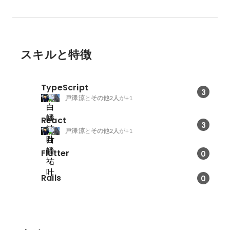
スキルと特徴
TypeScript
3
戸澤 涼
と
その他2人
が+1
React
3
戸澤 涼
と
その他2人
が+1
Flutter
0
Rails
0