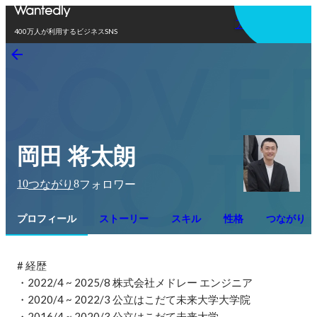
アプリを使う
400万人が利用するビジネスSNS
岡田 将太朗
10
8
つながり
フォロワー
プロフィール
ストーリー
スキル
性格
つながり
# 経歴

・2022/4 ~ 2025/8 株式会社メドレー エンジニア

・2020/4 ~ 2022/3 公立はこだて未来大学大学院

・2016/4 ~ 2020/3 公立はこだて未来大学