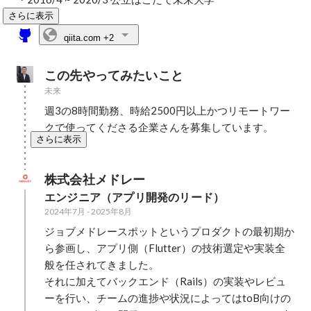
さらに表示
qiita.com
+2
この先やってみたいこと
未来
週3の8時間勤務、時給2500円以上かつリモートワー
クで使ってくださる企業さんを募集しています。
さらに表示
株式会社メドレー
エンジニア（アプリ開発のリード）
2024年7月
-
2025年8月
ジョブメドレースポットというプロダクトの最初期か
ら参画し、アプリ側（Flutter）の技術選定や実装全
般を任されてきました。

それに加えてバックエンド（Rails）の実装やレビュ
ーを行い、チームの進捗や状況によってはtoB向けの