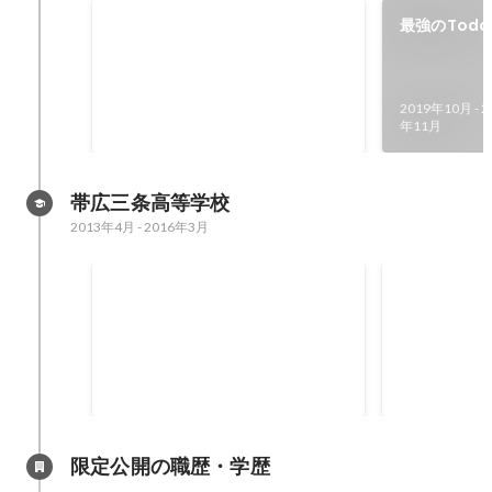
山口正栄記念奨学財団 ビブリオ
最強のTod
バトル最優秀賞
ソナルプロ
2021年11月
2019年10月
-
2
年11月
帯広三条高等学校
2013年4月
-
2016年3月
ポケモン世界大会優勝
男子バレー
2015年11月
2015年11月
限定公開の職歴・学歴