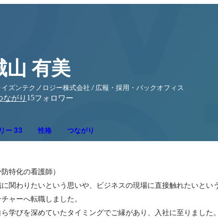
城山 有美
ライズンテクノロジー株式会社 / 広報・採用・バックオフィス
15
つながり
フォロワー
リー 33
性格
つながり
防特化の看護師）

織に関わりたいという思いや、ビジネスの現場に直接触れたいとい
ンチャーへ転職しました。

ら学びを深めていたタイミングでご縁があり、入社に至りました。