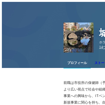
ホ
14
プロフィール
ストー
前職は市役所の保健師（予
より広い視点で社会や組
事業への興味から、ITベ
新規事業に関心を持ち、自