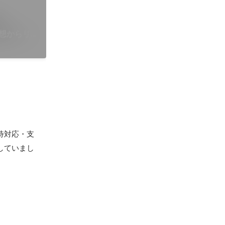
構想からリ
待対応・支
していまし