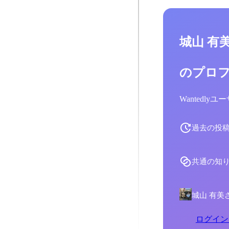
城山 有
のプロ
Wantedl
過去の投
共通の知
城山 有美
ログイン