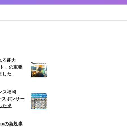
れる能力
ント」の重要
ました
ンス福岡
チナスポンサー
た🎉
oxの新規事