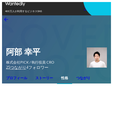
アプリを使う
400万人が利用するビジネスSNS
阿部 幸平
株式会社PICK / 執行役員 CRO
25
4
つながり
フォロワー
プロフィール
ストーリー
性格
つながり