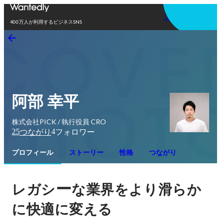
アプリを使う
400万人が利用するビジネスSNS
阿部 幸平
株式会社PICK / 執行役員 CRO
25
4
つながり
フォロワー
プロフィール
ストーリー
性格
つながり
ー
レガシ
な業界をより滑らか
に快適に変える