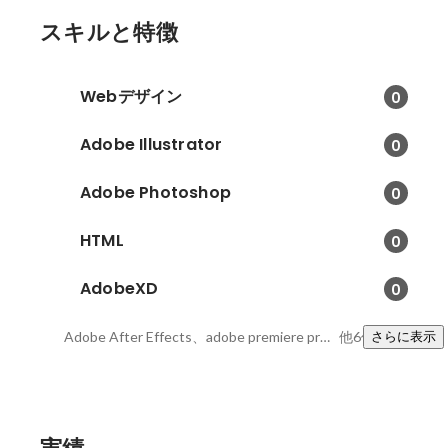
スキルと特徴
Webデザイン
0
Adobe Illustrator
0
Adobe Photoshop
0
HTML
0
AdobeXD
0
Adobe After Effects、adobe premiere pro、CSS
他6件
さらに表示