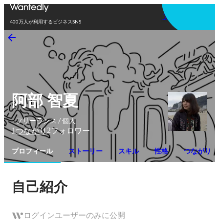
アプリを使う
400万人が利用するビジネスSNS
阿部 智夏
フリーランス / 個人
1
2
つながり
フォロワー
プロフィール
ストーリー
スキル
性格
つながり
自己紹介
ログインユーザーのみに公開