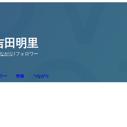
吉田明里
1
ながり
フォロワー
リー
性格
つながり