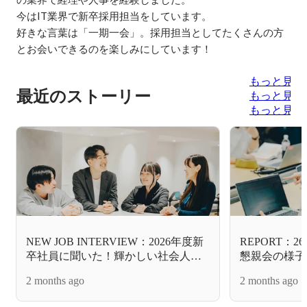
今はIT業界で新卒採用担当をしています。

好きな言葉は「一期一会」。採用担当としてたくさんの方
とお会いできるのを楽しみにしています！
もっと見る
最近のストーリー
もっと見る
もっと見る
NEW JOB INTERVIEW：2026年度新
REPORT：
卒社員に聞いた！輝かしい社会人デ
懇親会の様子
ビューに『アヴァント』を選択した
2 months ago
2 months ago
理由とは？