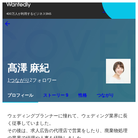
アプリを使う
400万人が利用するビジネスSNS
髙澤 麻紀
1
2
つながり
フォロワー
プロフィール
ストーリー 9
性格
つながり
ウェディングプランナーに憧れて、ウェディング業界に長
く従事していました。

その後は、求人広告の代理店で営業をしたり、廃棄物処理
の業界で経理や人事を経験しました。
