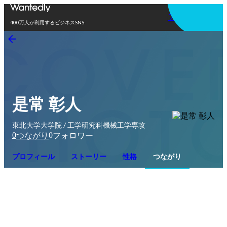
アプリを使う
400万人が利用するビジネスSNS
是常 彰人
東北大学大学院 / 工学研究科機械工学専攻
0
0
つながり
フォロワー
プロフィール
ストーリー
性格
つながり