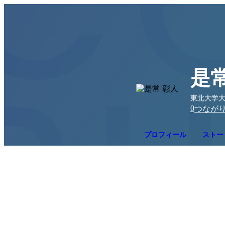
是常
東北大学大
0
つなが
プロフィール
ストー