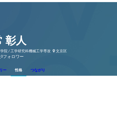
 彰人
学院 / 工学研究科機械工学専攻
文京区
0
り
フォロワー
リー
性格
つながり