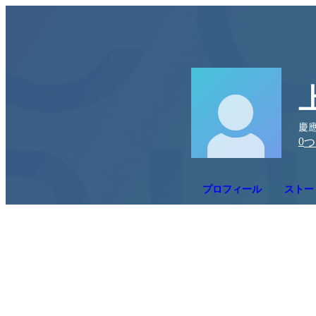
慶應
0
つ
プロフィール
ストー