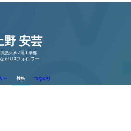
上野 安芸
義塾大学 / 理工学部
0
ながり
フォロワー
リー
性格
つながり