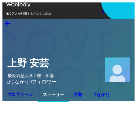
アプリを使う
400万人が利用するビジネスSNS
上野 安芸
慶應義塾大学 / 理工学部
0
0
つながり
フォロワー
プロフィール
ストーリー
性格
つながり