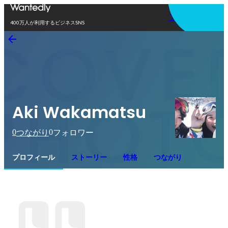
アプリを使う
400万人が利用するビジネスSNS
Aki Wakamatsu
0
0
つながり
フォロワー
プロフィール
ストーリー
性格
つながり