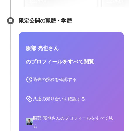
で新しい一
2026年7月
2026年6月
んか？
限定公開の職歴・学歴
服部 亮也さん
のプロフィールをすべて閲覧
過去の投稿を確認する
共通の知り合いを確認する
服部 亮也さんのプロフィールをすべて見
る