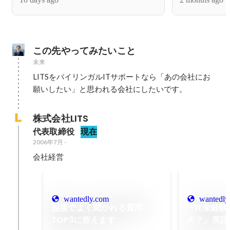
この先やってみたいこと
未来
LITSをバイリンガルITサポートなら「あの会社にお
願いしたい」と思われる会社にしたいです。
株式会社LITS
代表取締役
現在
2006年7月
-
会社経営
wantedly.com
wantedly
面接でよく聞かれる質問
「IT未経
TOP3に答えます
夫？」英語