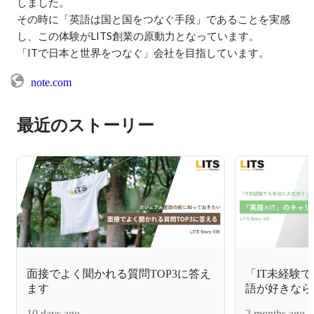
しました。

その時に「英語は国と国をつなぐ手段」であることを実感
し、この体験がLITS創業の原動力となっています。

note.com
最近のストーリー
面接でよく聞かれる質問TOP3に答え
「IT未経験
ます
語が好きなら
踏み出しませ
10 days ago
2 months ago