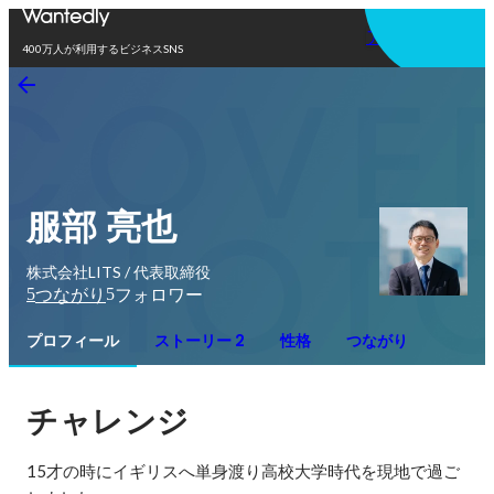
アプリを使う
400万人が利用するビジネスSNS
服部 亮也
株式会社LITS / 代表取締役
5
5
つながり
フォロワー
プロフィール
ストーリー 2
性格
つながり
チャレンジ
15才の時にイギリスへ単身渡り高校大学時代を現地で過ご