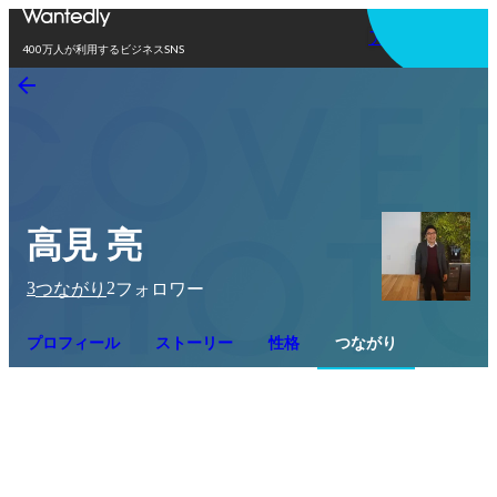
アプリを使う
400万人が利用するビジネスSNS
高見 亮
3
2
つながり
フォロワー
プロフィール
ストーリー
性格
つながり