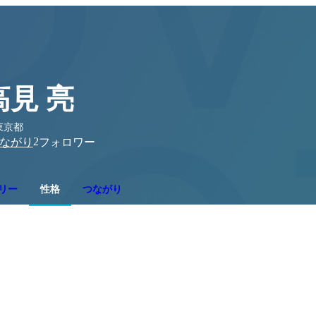
高見 亮
東京都
2
ながり
フォロワー
リー
性格
つながり