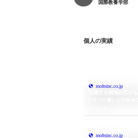
国際教養学部
個人の実績
moltsinc.co.jp
活躍する領域が広が
の3つの違い | THE M
2025年3月
moltsinc.co.jp