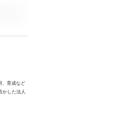
 | THE
用、育成など
活かした法人