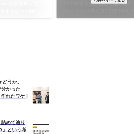
+3件をすべて見る
Cursorのシステムで、
LLMO対策を突き詰めて辿り着い
やすくなった話 |
SEO」という考え方 | THE MOLT
かどうか。
で分かった
作れたワケ |
き詰めて辿り
O」という考