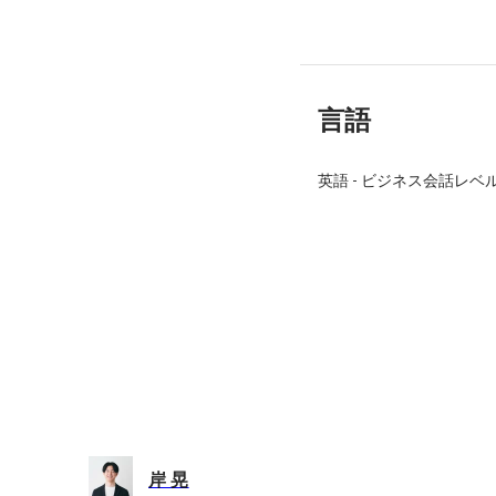
言語
英語
-
ビジネス会話レベ
岸 晃