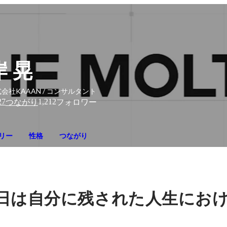
岸 晃
会社KAAAN / コンサルタント
27
1,212
つながり
フォロワー
リー
性格
つながり
日は自分に残された人生にお