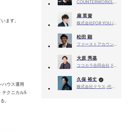
COUNTERWORKS inc, CEO
扇 英資
ています。
株式会社FOR YOU / FOR YOU Inc., IP Produce Div. 執行役員
松田 顕
ファーストアカウンティング株式会社, 共同創業者
大原 秀基
ココカラ合同会社, Founder, CEO
久保 裕丈
ンハウス運用
株式会社クラス, 代表取締役社長
・テクニカルS
する。