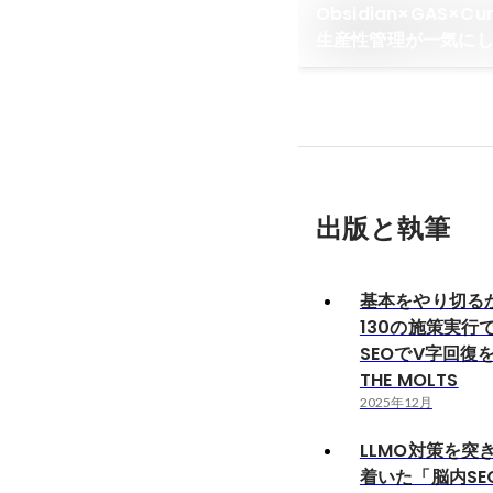
Obsidian×GAS×
生産性管理が一気にし
THE MOLTS
出版と執筆
基本をやり切る
130の施策実行
SEOでV字回復を
THE MOLTS
2025年12月
LLMO対策を突
着いた「脳内SE