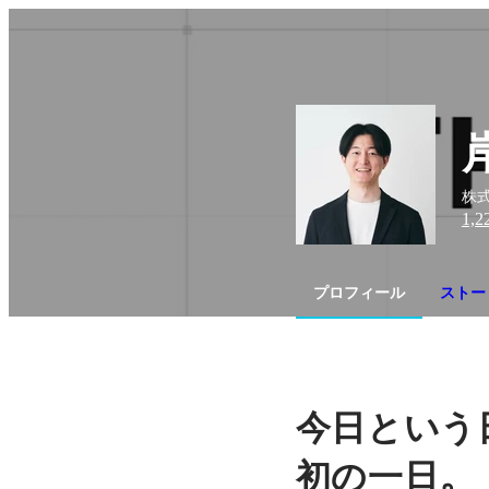
株式
1,2
プロフィール
ストー
今日という
。
初の一日