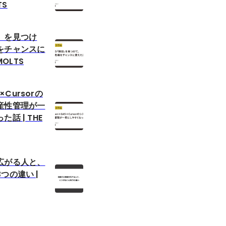
TS
」を見つけ
をチャンスに
MOLTS
S×Cursorの
産性管理が一
話 | THE
広がる人と、
つの違い |