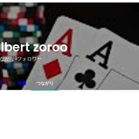
lbert zoroo
0
ながり
フォロワー
リー
性格
つながり