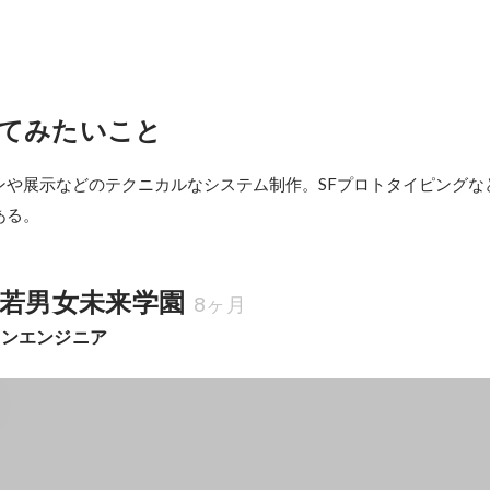
てみたいこと
ンや展示などのテクニカルなシステム制作。SFプロトタイピングなど
ある。
老若男女未来学園
8ヶ月
インエンジニア
ー