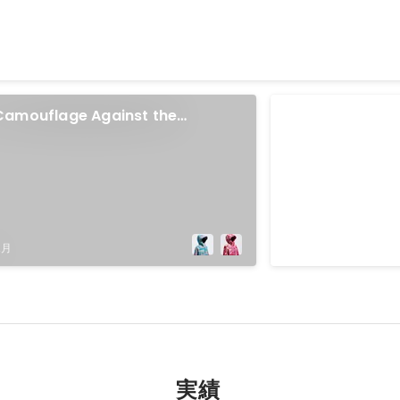
Camouflage Against the
ACM UIST 2018 
Innovation Con
Most Creative 
2018年10月
People's Choic
受賞
2月
実績