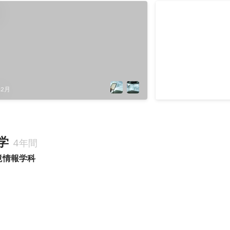
WIRED CREATIV
AWARD 2021
ト選出
2021年10月
年2月
学
4年間
境情報学科
ア芸術祭エンターテイメント部門審査委員会推薦作品選出