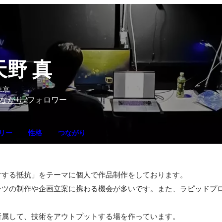
天野 真
東京
2
ながり
フォロワー
リー
性格
つながり
対する抵抗」をテーマに個人で作品制作をしております。

ンツの制作や企画立案に携わる機会が多いです。また、ラピッドプ
所属して、技術をアウトプットする場を作っています。