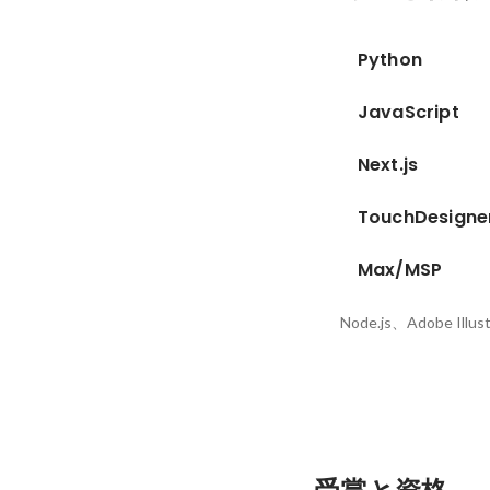
Python
JavaScript
Next.js
TouchDesigne
Max/MSP