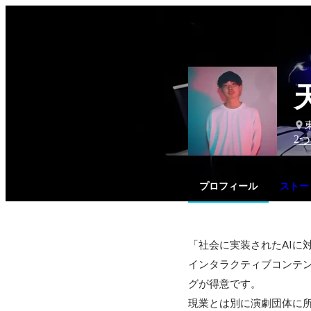
2
つ
プロフィール
ストー
「社会に実装されたAIに
インタラクティブコンテ
グが得意です。

現業とは別に演劇団体に