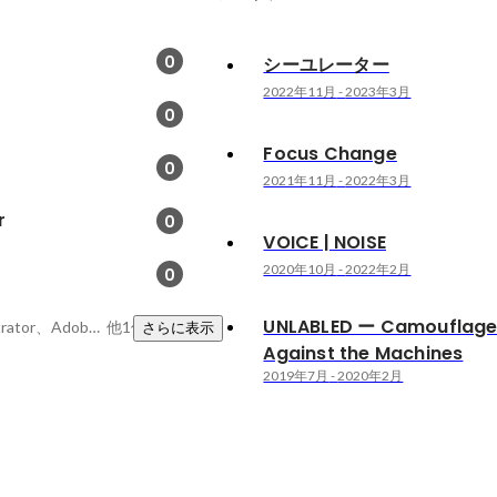
0
シーユレーター
2022年11月
-
2023年3月
0
Focus Change
0
2021年11月
-
2022年3月
r
0
VOICE | NOISE
2020年10月
-
2022年2月
0
UNLABLED ー Camouflag
Node.js、Adobe Illustrator、Adobe Premiere Pro
他1件
さらに表示
Against the Machines
2019年7月
-
2020年2月