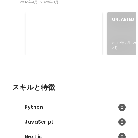
2016年4月
-
2020年3月
文化庁メディア芸術祭エンターテ
UNLABLED 
イメント部門審査委員会推薦作品
Against th
選出
2021年9月
2019年7月
-
20
2月
スキルと特徴
Python
0
JavaScript
0
Next.js
0