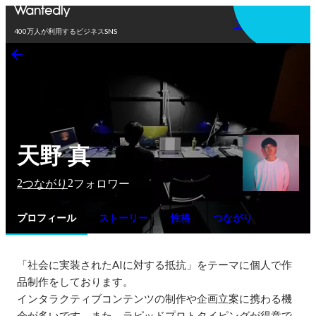
アプリを使う
400万人が利用するビジネスSNS
天野 真
2
2
つながり
フォロワー
プロフィール
ストーリー
性格
つながり
「社会に実装されたAIに対する抵抗」をテーマに個人で作
品制作をしております。

インタラクティブコンテンツの制作や企画立案に携わる機
会が多いです。また、ラピッドプロトタイピングが得意で